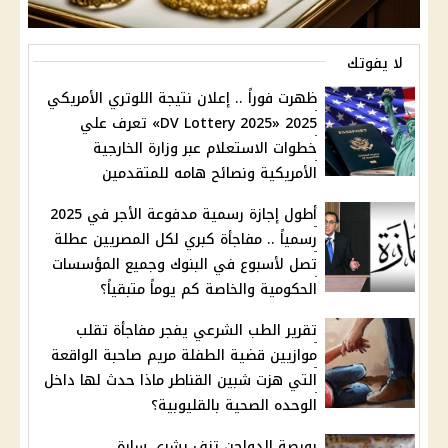
لا يفوتك
ظهرت فوراً .. إعلان نتيجة اللوتري الأمريكي
2025 «DV Lottery 2025» تعرف علي
خطوات الاستعلام عبر وزارة الخارجية
الأمريكية ونصائح هامه للمتقدمين
أطول إجازة رسمية مدفوعة الأجر في 2025
رسمياً .. مفاجأة كبري لكل المصريين عطلة
تصل لأسبوع في البنوك وجميع المؤسسات
الحكومية والخاصة كم يوماً متبقياً؟
تقرير الطب الشرعي يفجر مفاجأة تقلب
موازيين قضية الطفلة مريم صاحبة الواقعة
التي هزت شبين القناطر ماذا حدث لها داخل
الوحده الصحية بالقليوبية؟
بورصة الدواجن تزف بشري سارة