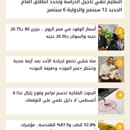
التعليم تنفي تأجيل الدراسة وتحدد انطلاق العام
الجديد 12 سبتمبر والدولية 6 سبتمبر
أسعار الوقود في مصر اليوم .. بنزين 80 بـ20.75
2
جنيه والسولار بـ20.50 جنيه
منة شلبي تخضع لجراحة الأحد بعد أزمة صحية
3
وتنتظر «عنبر الموت» و«فرقة الموت»
البحوث الفلكية تحسم مزاعم وقوع زلزال غدًا 6
4
أغسطس: لا دليل علمي على التوقعات
92.8% للطب و87.9% للهندسة.. مؤشرات
5