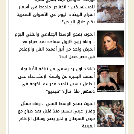
للمستهلكين : انخفاض ملحوظ في أسعار
الفراخ البيضاء اليوم في الأسواق المصرية
بكام طبق البيض؟
الموت يفجع الوسط الإعلامي والفني اليوم
.. وفاة زوج كارول سماحة بعد صراع مع
المرض واحد من أبرز أعمدة الفن والإعلام
في مصر حصل ايه؟
شاهد اول رد رسمي من نيافة الأنبا بولا
أسقف البحيرة عن واقعة الإعتـــ،ـداء على
الطفل ياسين تلميذ مدرسه الكرمة في
دمنهور ماذا قال؟ "فيديو"
الموت يفجع الوسط الفني .. وفاة ممثل
وفنان عربي شهير منذ قليل بعد صراع مع
مرض السرطان والخبر يضج وسائل الإعلام
العربية