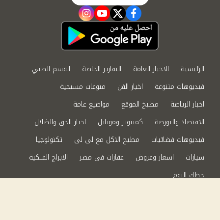
instagram
youtube
twitter
facebook
الرئيسية
الاخبار العامة
التقارير الخاصة
القسم الطبي
فيديوهات متنوعة
اخبار الفن
منوعات مسيحية
اخبار الرياضة
مطبخ الموقع
مواضيع عامة
الاقتصاد والبورصة
كمبيوتر وموبايل
اخبار الحق والضلال
فيديوهات فضائيات
مطبخ الاكل مع لى لى
تكنولوجيا
سيارات
اسعار وعروض
عقارات في مصر
الابراج الفلكية
حظك اليوم
من نحن
سياسة الخصوصية
اتصل بنا
©2024 الحق والضلال All Rights Reserved.