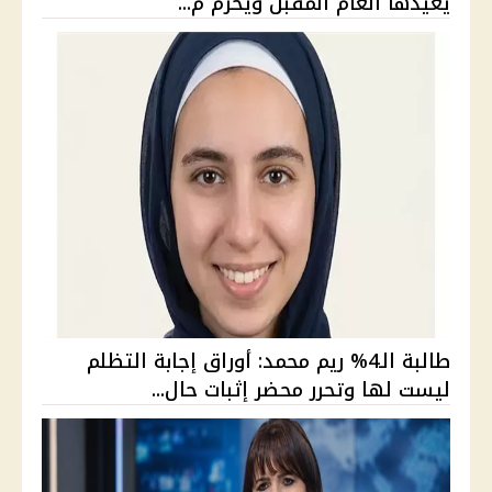
يعيدها العام المقبل ويحرم م...
طالبة الـ4% ريم محمد: أوراق إجابة التظلم
ليست لها وتحرر محضر إثبات حال...