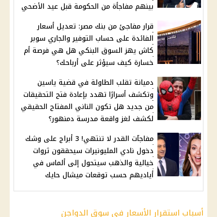
بينهم مفاجأة من الحكومة قبل عيد الأضحي
قرار مفاجئ من بنك مصر: تعديل أسعار
الفائدة على حساب التوفير والجاري سوبر
كاش يهز السوق البنكي هل هي فرصة أم
خسارة كيف سيؤثر على أرباحك؟
دميانة تقلب الطاولة في قضية ياسين
وتكشف أسرارًا تهدد بإعادة فتح التحقيقات
من جديد هل تكون الناني المفتاح الحقيقي
لكشف لغز واقعة مدرسة دمنهور؟
مفاجآت القدر لا تنتهي! 3 أبراج على وشك
دخول نادي المليونيرات سيحققون ثروات
خيالية والذهب سيتحول إلى ألماس في
أياديهم حسب توقعات ميشال حايك
أسباب استقرار الأسعار في سوق الدواجن