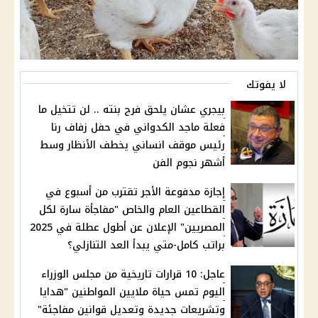
لا يفوتك
بيجري عشان يلحق فرح بنته .. لن تتخيل ما
فعلة ماجد الكدواني في حفل زفاف رنا
رئيس موقف انساني يخطف الأنظار وسط
أشهر نجوم الفن
إجازة مدفوعة الأجر تقترب من أسبوع في
القطاعين العام والخاص "مفاجأة سارة لكل
المصريين" الإعلان عن أطول عطلة في 2025
براتب كامل-متي يبدأ العد التنازلي؟
عاجل: 10 قرارات تاريخية من مجلس الوزراء
اليوم تمس حياة ملايين المواطنين "هدايا
وتشريعات جديدة وتعديل قوانين مفاجئة"