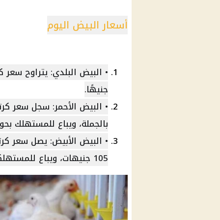
أسعار البيض اليوم
جنيهًا.
بالجملة، ويباع للمستهلك بحوالي 120 جن
• البيض الأبيض: يصل سعر كرت
105 جنيهات، ويباع للمستهلكين بـ 115 جنيهاً.