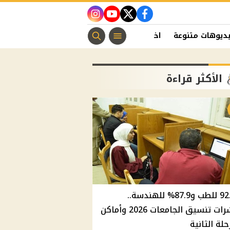
instagram
youtube
twitter
facebook
ديوهات متنوعة
اخبار الفن
منوعات مسيحية
اخبار الرياضة
الأكثر قراءة
92.8% للطب و87.9% للهندسة..
مؤشرات تنسيق الجامعات 2026 وأماكن
حلة الثانية