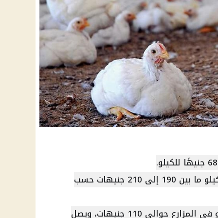
الدجاج البانيه: يتراوح سعر الكيلو ما بين 190 إلى 210 جنيهات حسب
الدجاج البلدي: بلغ سعر الكيلو في المزارع حوالي 110 جنيهات، ويصل