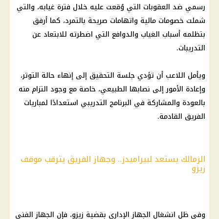
رسمي ضد العقوبات التي وُقعت عليه خلال فترة غيابه، والتي
شملت خصومات
مالية
واتهامات صريحة بالتمرد، كما أرفق
بتظلمه أسباب الغياب والدوافع التي اضطرته للابتعاد عن
التدريبات.
ويأمل اللاعب أن تؤدي جلسة التحقيق إلى إنهاء حالة التوتر،
وإعادة الأمور إلى نصابها الطبيعي، خاصة مع وجود التزام منه
بالعودة والمشاركة في البرنامج التدريبي استعدادًا لمباريات
الفريق القادمة.
الزمالك يستعد لبيراميدز.. وجهاز الفريق يترقب موقف
زيزو
وفي ظل انشغال
الجهاز الإداري
بقضية زيزو، فإن الجهاز الفني