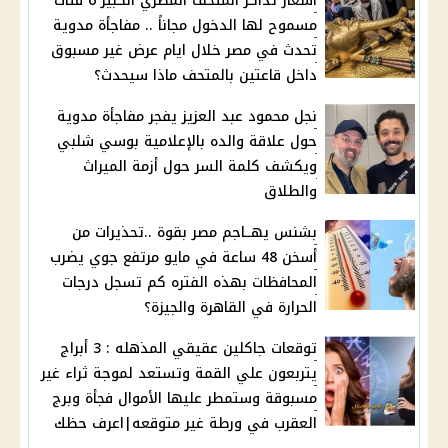
أسعار تذاكر المتحف المصري الكبير 6 فئات
مسموح لها الدخول مجاناً .. مفاجأة مدوية
تحدث في مصر خلال ايام عرض غير مسبوق
داخل قاعتين بالمتحف ماذا سيحدث؟
نجل محمود عبد العزيز يفجر مفاجأة مدوية
حول علاقة والده بالإعلامية بوسي شلبي
ويكشف كلمة السر حول أزمة الميراث
والطلاق
بشنس يهــاجم مصر بقوة ..تحذيرات من
أسخن 48 ساعة في مايو مرتفع جوي يضرب
المحافظات بهذه الفتره كم تسجل درجات
الحرارة في القاهرة والجيزة؟
توقعات جاكلين عقيقي المذهله : 3 أبراج
يتربعون علي القمة وتستعد لموجة ثراء غير
مسبوقة وستمطر عليها الأموال فجأة وبرج
العقرب في ورطة غير متوقعه|اعرف حظك