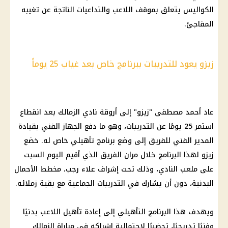
الكواليس يتعلق بموقف اللاعب والتداعيات الناتجة عن تغيبه
المفاجئ.
زيزو يعود للتدريبات ببرنامج خاص بعد غياب 25 يوماً
عاد أحمد مصطفى "
زيزو
" إلى أروقة
نادي الزمالك
بعد انقطاع
استمر 25 يومًا عن التدريبات، وهو ما دفع الجهاز الفني بقيادة
المدير الفني للفريق إلى وضع برنامج تأهيلي خاص له. خضع
زيزو
لهذا البرنامج خلال مران الفريق الذي أقيم اليوم السبت
على ملعب النادي، وذلك تحت إشراف علاء رجب، مخطط الأحمال
البدنية، دون أن يشارك في التدريبات الجماعية مع بقية زملائه.
ويهدف هذا البرنامج التأهيلي إلى إعادة تأهيل اللاعب بدنيًا
وفنيًا تدريجيًا، تحضيرًا لاحتمالية إشراكه في
مباراة الزمالك