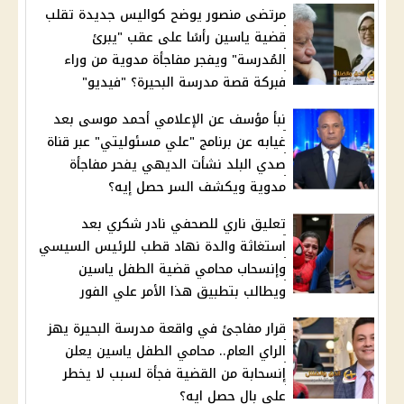
مرتضى منصور يوضح كواليس جديدة تقلب
قضية ياسين رأسًا على عقب "يبرئ
المُدرسة" ويفجر مفاجأة مدوية من وراء
فبركة قصة مدرسة البحيرة؟ "فيديو"
نبأ مؤسف عن الإعلامي أحمد موسى بعد
غيابه عن برنامج "علي مسئوليتي" عبر قناة
صدي البلد نشأت الديهي يفحر مفاجأة
مدوية ويكشف السر حصل إيه؟
تعليق ناري للصحفي نادر شكري بعد
استغاثة والدة نهاد قطب للرئيس السيسي
وإنسحاب محامي قضية الطفل ياسين
ويطالب بتطبيق هذا الأمر علي الفور
قرار مفاجئ في واقعة مدرسة البحيرة يهز
الراي العام.. محامي الطفل ياسين يعلن
إنسحابة من القضية فجأة لسبب لا يخطر
على بال حصل ايه؟