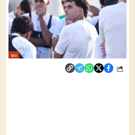
زيزو
شارك