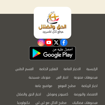
instagram
youtube
twitter
facebook
الرئيسية
الاخبار العامة
التقارير الخاصة
القسم الطبي
فيديوهات متنوعة
اخبار الفن
منوعات مسيحية
اخبار الرياضة
مطبخ الموقع
مواضيع عامة
الاقتصاد والبورصة
كمبيوتر وموبايل
اخبار الحق والضلال
فيديوهات فضائيات
مطبخ الاكل مع لى لى
تكنولوجيا