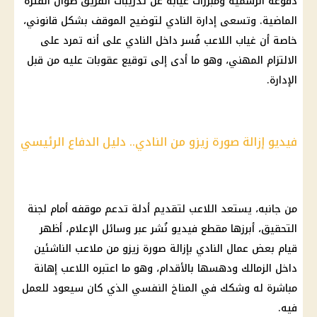
دفوعه الرسمية ومبررات غيابه عن تدريبات الفريق طوال الفترة
الماضية. وتسعى إدارة النادي لتوضيح الموقف بشكل قانوني،
خاصة أن غياب اللاعب فُسر داخل النادي على أنه تمرد على
الالتزام المهني، وهو ما أدى إلى توقيع عقوبات عليه من قبل
الإدارة.
فيديو إزالة صورة زيزو من النادي.. دليل الدفاع الرئيسي
من جانبه، يستعد اللاعب لتقديم أدلة تدعم موقفه أمام لجنة
التحقيق، أبرزها مقطع فيديو نُشر عبر وسائل الإعلام، أظهر
قيام بعض عمال النادي بإزالة صورة
زيزو
من ملاعب الناشئين
داخل
الزمالك
ودهسها بالأقدام، وهو ما اعتبره اللاعب إهانة
مباشرة له وشكك في المناخ النفسي الذي كان سيعود للعمل
فيه.