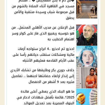
�ص دم ة بكل المقاييس � .. اقتحام
مسجد في القاهرة أثناء الصلاة بالشوم من
قبل مجموعة شباب وسيدة منتقبة والأمن
يحقق
قبل الإعلان عن مدرب الأهلي المحتمل.. من
هو خوسيه ريفيرو الذى فاز على كولر وسر
اهتمام الخطيب به
احذرو ثم احذرو ..4 ابراج ستواجه أزمات
مالية ومشكلات ستقلب حياتهم رأسا على
عقب الآيام القادمه فعليهم الآنتباه
خلاف جوري بكر وطليقها من تشابك الأيدي
إلى إنذار لإلغاء حضانتها لابنهما .. تفاصيل
مثيره بعد 9 أشهر من الانفصال
ما هو البنك الذي يعطي أعلى فائدة
2025؟..قائمة بأفضل شهادات ادخار في
البنوك المصرية بعد تعديل العوائد