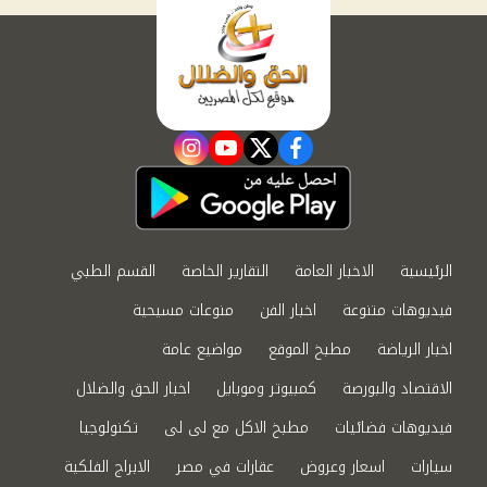
instagram
youtube
twitter
facebook
الرئيسية
الاخبار العامة
التقارير الخاصة
القسم الطبي
فيديوهات متنوعة
اخبار الفن
منوعات مسيحية
اخبار الرياضة
مطبخ الموقع
مواضيع عامة
الاقتصاد والبورصة
كمبيوتر وموبايل
اخبار الحق والضلال
فيديوهات فضائيات
مطبخ الاكل مع لى لى
تكنولوجيا
سيارات
اسعار وعروض
عقارات في مصر
الابراج الفلكية