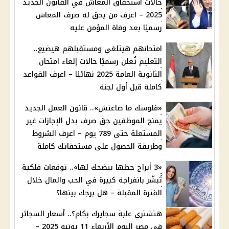
حالات استحقاق المعاش في القانون الجديد
2025 – اعرف من يحق له صرف المعاش
رسميًا بعد وفاة المؤمن عليه
امتحانهم هيتلغي ومستقبلهم هيضيع..
التعليم تُعلن رسميًا حالات إلغاء امتحان
الثانوية العامة 2025 نهائيًا – اعرف القواعد
كاملة قبل أول لجنة
«فلوسك ما ضاعتش».. قانون العمل الجديد
يمنح الموظفين حق صرف بدل الإجازات غير
المستغلة حتى 789 يوم – اعرف الشروط
وطريقة الحصول على مستحقاتك كاملة
«3 أبراج حظها بيضحك لها».. توقعات فلكية
تُبشّر بانفراجة كبيرة في الحب والمال خلال
الفترة المقبلة – هل برجك بينها؟
هتشتري علبة سجايرك بكام؟.. أسعار السجائر
في مصر اليوم الأربعاء 11 يونيو 2025 –