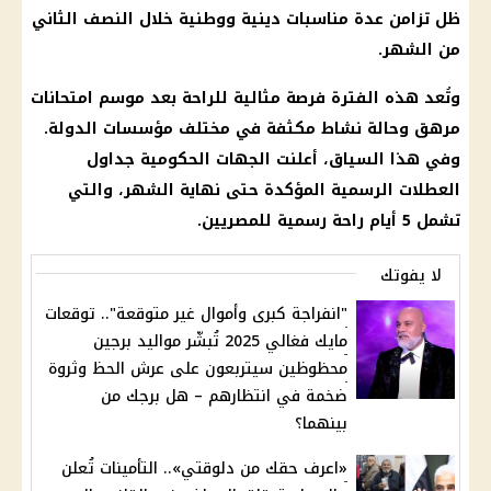
ظل تزامن عدة مناسبات دينية ووطنية خلال النصف الثاني
من الشهر.
وتُعد هذه الفترة فرصة مثالية للراحة بعد موسم
امتحانات
مرهق وحالة نشاط مكثفة في مختلف مؤسسات الدولة.
وفي هذا السياق، أعلنت الجهات الحكومية جداول
العطلات الرسمية
المؤكدة حتى نهاية الشهر، والتي
تشمل 5 أيام راحة رسمية للمصريين.
لا يفوتك
"انفراجة كبرى وأموال غير متوقعة".. توقعات
مايك فغالي 2025 تُبشّر مواليد برجين
محظوظين سيتربعون على عرش الحظ وثروة
ضخمة في انتظارهم – هل برجك من
بينهما؟
«اعرف حقك من دلوقتي».. التأمينات تُعلن