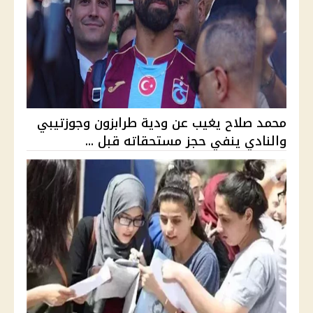
محمد صلاح يغيب عن ودية طرابزون وجوزتيبي
والنادي ينفي حجز مستحقاته قبل ...