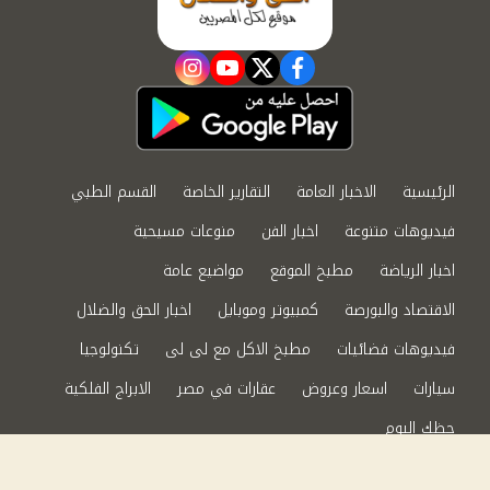
instagram
youtube
twitter
facebook
الرئيسية
الاخبار العامة
التقارير الخاصة
القسم الطبي
فيديوهات متنوعة
اخبار الفن
منوعات مسيحية
اخبار الرياضة
مطبخ الموقع
مواضيع عامة
الاقتصاد والبورصة
كمبيوتر وموبايل
اخبار الحق والضلال
فيديوهات فضائيات
مطبخ الاكل مع لى لى
تكنولوجيا
سيارات
اسعار وعروض
عقارات في مصر
الابراج الفلكية
حظك اليوم
من نحن
سياسة الخصوصية
اتصل بنا