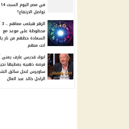
في
تواصل الارتفاع؟
الزهر 
محظوظة على موعد مع
السعادة حظهم من نار يا
انت منهم
ابوك قديس عارف يعنى أي
فرصه ذهبيه يعطيها نجي
ساويرس لنجل سائق الش
الراحل خالد عبد العال