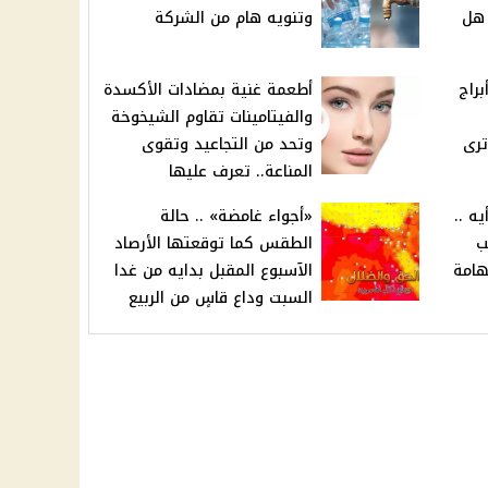
 مصر اليوم السبت 14 هل
وتنويه هام من الشركة
هيلعب معاهم .. 3 أبراج
أطعمة غنية بمضادات الأكسدة
والفيتامينات تقاوم الشيخوخة
ترى
وتحد من التجاعيد وتقوى
المناعة.. تعرف عليها
ه ..
«أجواء غامضة» .. حالة
ب
الطقس كما توقعتها الأرصاد
هامة
الآسبوع المقبل بدايه من غدا
السبت وداع قاسٍ من الربيع