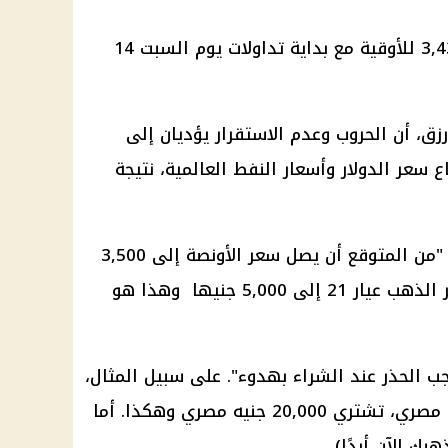
بلغ سعر الذهب العالمي حوالي 3,438 للأوقية مع بداية تداولات يوم السبت 14
زق، أن الحروب وعدم الاستقرار يؤديان إلى
ع سعر الدولار وأسعار النفط العالمية، نتيجة
وأضاف رزق في تصريحات خاصه أنه "من المتوقع أن يصل سعر الأونصة إلى 3,500
دولار، وفي هذه الحالة سيصل سعر الذهب عيار 21 إلى 5,000 جنيها وهذا هو
جب الحذر عند الشراء بهدوء". على سبيل المثال،
كلما انخفض سعر الذهب 100 جنيه مصري، تشتري 20,000 جنيه مصري وهكذا. أما
ك الآن أبدًا).