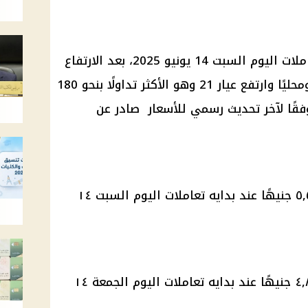
استقرت أسعار الذهب مع بدايه تعاملات اليوم السبت 14 يونيو 2025، بعد الارتفاع
الملحوظ الذي سُجل أمس، عالميًا ومحليًا وارتفع عيار 21 وهو الأكثر تداولًا بنحو 180
وفقًا لآخر تحديث رسمي للأسعار صادر عن
بلغ سعر الذهب عيار ٢٤ حوالي ٥,٥٤٢ جنيهًا عند بدايه تعاملات اليوم السبت ١٤
بلغ سعر الذهب عيار ٢١ حوالي ٤,٨٥٠ جنيهًا عند بدايه تعاملات اليوم الجمعة ١٤