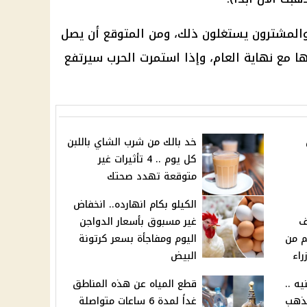
والمشترون يستغلون ذلك، ومن المتوقع أن يصل
هب عيار 21 إلى 5500 جنيها مع نهاية العام، وإذا استمرت الحرب سيرتفع
خد بالك من شرب الشاي باللبن
كل يوم .. 4 تأثيرات غير
متوقعة تهدد صحتك
الكيلو بكام انهارده.. انخفاض
ف
غير مسبوق بأسعار الدواجن
م من
اليوم ومفاجأة بسعر كرتونة
اء
البيض
يصل ل 5000 جنيه ..
قطع المياه عن هذه المناطق
لذهب
غداً لمدة 6 ساعات متواصلة