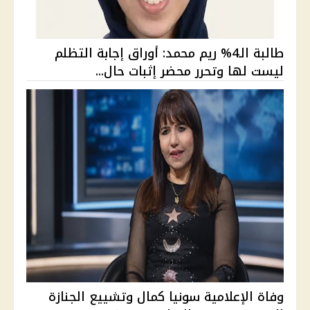
طالبة الـ4% ريم محمد: أوراق إجابة التظلم
ليست لها وتحرر محضر إثبات حال...
وفاة الإعلامية سونيا كمال وتشييع الجنازة