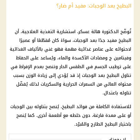
البطيخ بعد الوجبات: مفيد أم ضار؟
تُوضّح الدكتورة هالة عسكر، استشارية التغذية العلاجية، أن
البطيخ مفيد جدًا بعد الوجبات، سواءً كان مُقطّعًا أو عصيرًا
لاحتوائه على عناصر غذائية مهمة فهو غني بالألياف الغذائية
وفيتامين ج ومضادات الأكسدة والماء، ويُساعد على الحفاظ
على ترطيب الجسم في الطقس الحار وتنصح بعدم الإفراط في
تناول البطيخ بعد الوجبات إذ قد يُؤدي إلى زيادة الوزن بسبب
محتواه العالي من السعرات الحرارية والسكريات لذلك يُفضّل
تناوله باعتدال.
للاستفادة الكاملة من فوائد البطيخ، يُنصح بتناوله بين الوجبات
أو على معدة فارغة، دون خلطه مع أطعمة أخرى. كما يُنصح
باختيار البطيخ الطازج والمُبرّد.
لا يفوتك