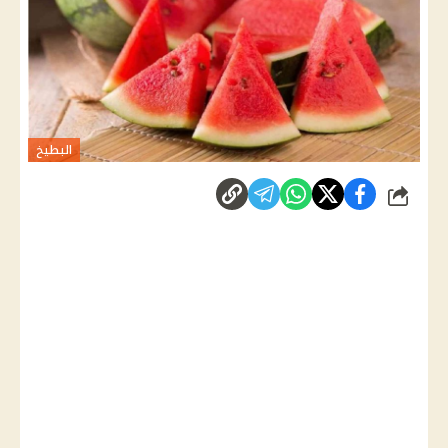
البطيخ
شارك