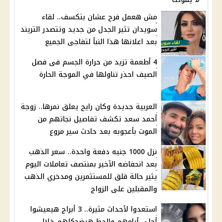
مش هعمل فرح عشان بتكسف.. لقاء
سويدان تثير الجدل من جديد وتتصدر التريند
بعد اعلانها هذا النبأ لتفاجى الجميع
4 أطعمة تزيد من حرارة الجسم فى فصل
الصيف احذر تناولها في الموجة الحارة
العربية جديدة وكان رايح يعلق نمرها.. زوجة
أحمد سعد تكشف تفاصيل نجاتهم من
الموت بأعجوبه بعد حادث سير مروع
نزل 1000 جنيه دفعة واحدة.. سعر الذهب
بعد انحفاضه الآخير بمنتصف تعاملات اليوم
يثير حالة قلق للمستثمرين ومدخري الذهب
والمقبلين على الزواج
استعدوا لأحداث مثيرة.. 3 أبراج هيعيشوا
أحلى أيامهم والحظ هيضحكلهم خلال