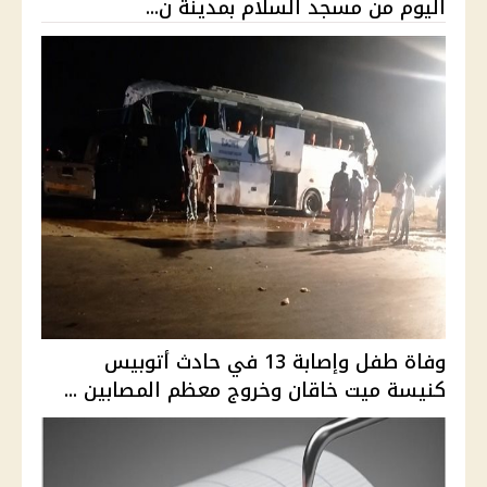
اليوم من مسجد السلام بمدينة ن...
وفاة طفل وإصابة 13 في حادث أتوبيس
كنيسة ميت خاقان وخروج معظم المصابين ...