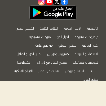
instagram
youtube
twitter
facebook
الرئيسية
الاخبار العامة
التقارير الخاصة
القسم الطبي
فيديوهات متنوعة
اخبار الفن
منوعات مسيحية
اخبار الرياضة
مطبخ الموقع
مواضيع عامة
الاقتصاد والبورصة
كمبيوتر وموبايل
اخبار الحق والضلال
فيديوهات فضائيات
مطبخ الاكل مع لى لى
تكنولوجيا
سيارات
اسعار وعروض
عقارات في مصر
الابراج الفلكية
حظك اليوم
من نحن
سياسة الخصوصية
اتصل بنا
©2024 الحق والضلال All Rights Reserved.
Powered by