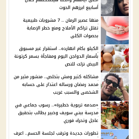
أسابيع ابرزهم الحوت
منها عصير الرمان .. 7 مشروبات طبيعية
تقلل تراكم الأملاح ومنع خطر الإصابة
بحصوات الكلى
الكيلو بكام انهارده.. استقرار غير مسبوق
بأسعار الدواجن اليوم ومفاجأة بسعر كرتونة
البيض نزلت للنص
مشاكله كتير ومش بتخلص.. منشور مثير من
محمد رمضان ورساله اعتذار على حسابه
الشخصى والسبب غريب
«صدمه تربوية خطيرة».. رسوب جماعي في
مدرسة ببني سويف وخبير يطالب بتحقيق
عاجل وتحرك فوري
تطورات جديدة وترقب لجلسة الحسم.. اعرف