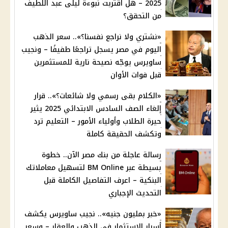
2025 – هل اقتربت نبوءة ليلى عبد اللطيف
من التحقق؟
«نشتري ولا نراجع نفسنا؟».. سعر الذهب
اليوم في مصر يسجل تراجعًا طفيفًا – ونجيب
ساويرس يوجّه نصيحة نارية للمستثمرين
قبل فوات الأوان
«الكلام بقى رسمي ولا شائعات؟».. قرار
إلغاء الصف السادس الابتدائي 2025 يثير
حيرة الطلاب وأولياء الأمور – التعليم ترد
وتكشف الحقيقة كاملة
رسالة عاجلة من بنك مصر الآن.. خطوة
بسيطة عبر BM Online لتسهيل معاملاتك
البنكية – اعرف التفاصيل الكاملة قبل
التحديث الإجباري
«خبر بمليون جنيه».. نجيب ساويرس يكشف
أسرار الاستثمار في الذهب والعقار – وسعر