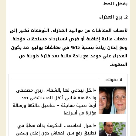
بفضل الحظ.
2.
برج العذراء
لأصحاب
المعاشات
من
مواليد العذراء
، التوقعات تشير إلى
دفعات
مالية
إضافية أو فرص لاسترداد مستحقات مؤجلة.
ومع إعلان
زيادة بنسبة 15
% في
معاشات يوليو
، قد يكون
العذراء على موعد مع راحة
مالية
بعد فترة طويلة من
الضغوط.
لا يفوتك
«الكل بيدعي لها بالشفا».. زيزي مصطفى
والدة منة شلبي تُنقل للمستشفى بعد
أزمة صحية مفاجئة – تفاصيل حالتها ورسالة
مؤثرة من أسرتها
«القرار الصامت».. الحكومة بدأت فعليًا في
تطبيق رفع سن المعاش دون إعلان رسمي