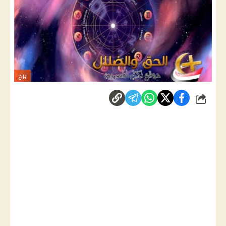
برج
شارك