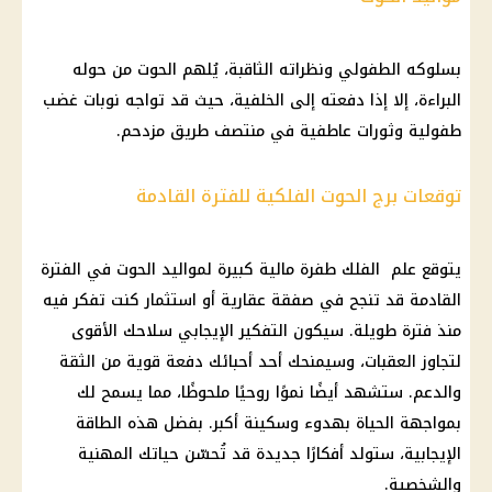
بسلوكه الطفولي ونظراته الثاقبة، يُلهم الحوت من حوله
البراءة، إلا إذا دفعته إلى الخلفية، حيث قد تواجه نوبات غضب
طفولية وثورات عاطفية في منتصف طريق مزدحم.
توقعات برج الحوت الفلكية للفترة القادمة
يتوقع علم الفلك طفرة مالية كبيرة لمواليد الحوت في الفترة
القادمة قد تنجح في صفقة عقارية أو استثمار كنت تفكر فيه
منذ فترة طويلة. سيكون التفكير الإيجابي سلاحك الأقوى
لتجاوز العقبات، وسيمنحك أحد أحبائك دفعة قوية من الثقة
والدعم. ستشهد أيضًا نموًا روحيًا ملحوظًا، مما يسمح لك
بمواجهة الحياة بهدوء وسكينة أكبر. بفضل هذه الطاقة
الإيجابية، ستولد أفكارًا جديدة قد تُحسّن حياتك المهنية
والشخصية.