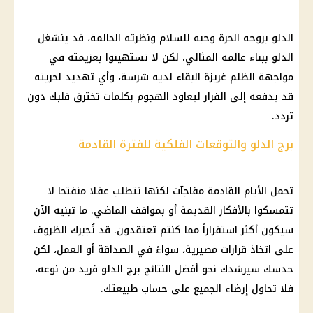
الدلو بروحه الحرة وحبه للسلام ونظرته الحالمة، قد ينشغل
الدلو ببناء عالمه المثالي. لكن لا تستهينوا بعزيمته في
مواجهة الظلم غريزة البقاء لديه شرسة، وأي تهديد لحريته
قد يدفعه إلى الفرار ليعاود الهجوم بكلمات تخترق قلبك دون
تردد.
برج الدلو والتوقعات الفلكية للفترة القادمة
تحمل الأيام القادمة مفاجآت لكنها تتطلب عقلا منفتحا لا
تتمسكوا بالأفكار القديمة أو بمواقف الماضي. ما تبنيه الآن
سيكون أكثر استقراراً مما كنتم تعتقدون. قد تُجبرك الظروف
على اتخاذ قرارات مصيرية، سواءً في الصداقة أو العمل، لكن
حدسك سيرشدك نحو أفضل النتائج برج الدلو فريد من نوعه،
فلا تحاول إرضاء الجميع على حساب طبيعتك.