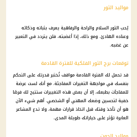
مواليد الثور
يُحب الثور السلام والراحة والرفاهية يعرف بثباته وذكائه
وعناده الهادئ. ومع ذلك، إذا أغضبته، فلن يتردد في التعبير
عن غضبه.
توقعات برج الثور الفلكية للفترة القادمة
قد تحمل لك الفترة القادمة مواقف تُختبر قدرتك على التحكم
بنفسك في مواجهة التغيرات المفاجئة. مع أنك لست عرضة
للمفاجآت بطبعك، إلا أن بعض هذه التغييرات ستتيح لك فرصًا
خفية لتحسين وضعك المهني أو الشخصي. أهم شيء الآن
هو أن تأخذ وقتك قبل اتخاذ قرارات مهمة، ولا تدع المشاعر
العابرة تؤثر على خياراتك طويلة المدى.
مواليد الحوت