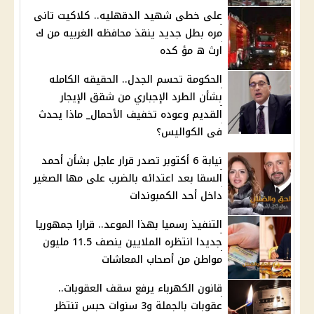
على خطى شهيد الدقهليه.. كلاكيت تانى
مره بطل جديد ينقذ محافظه الغربيه من ك
ارث ه مؤ كده
الحكومة تحسم الجدل.. الحقيقه الكامله
بشأن الطرد الإجباري من شقق الإيجار
القديم وعوده تخفيف الأحمال_ ماذا يحدث
فى الكواليس؟
نيابة 6 أكتوبر تصدر قرار عاجل بشأن أحمد
السقا بعد اعتدائه بالضرب على مها الصغير
داخل أحد الكمبوندات
التنفيذ رسميا بهذا الموعد.. قرارا جمهوريا
جديدا انتظره الملايين ينصف 11.5 مليون
مواطن من أصحاب المعاشات
قانون الكهرباء يرفع سقف العقوبات..
عقوبات بالجملة و3 سنوات حبس تنتظر