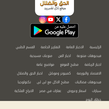
instagram
youtube
twitter
facebook
الرئيسية
الاخبار العامة
التقارير الخاصة
القسم الطبي
فيديوهات متنوعة
اخبار الفن
منوعات مسيحية
اخبار الرياضة
مطبخ الموقع
مواضيع عامة
الاقتصاد والبورصة
كمبيوتر وموبايل
اخبار الحق والضلال
فيديوهات فضائيات
مطبخ الاكل مع لى لى
تكنولوجيا
سيارات
اسعار وعروض
عقارات في مصر
الابراج الفلكية
حظك اليوم