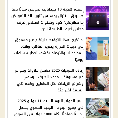
إستلم هدية 10 جيجابايت تعويض مجانًا بعد
حــ،ـريق سنترال رمسيس "لورسالة التعويض
ما ظهرتش" كود وخطوات استلام إنترنت
مجاني أعرف الطريقة الان
لا تخرج بهذا التوقيت : ارتفاع غير مسبوق
في درجات الحرارة يضرب القاهرة وهذه
المحافظات والأرصاد تكشف أخطر 4 ساعات
يوميًا
زيادة المرتبات 2025 تشمل علاوات وحوافز
غير مسبوقة .. موعد الصرف الرسمي
وشرائح الزيادات لكل العاملين وهذه هي
القيمة لكل فئة
سعر الدولار اليوم السبت 11 يوليو 2025
في جميع البنوك.. الجنيه المصري يسجل
تحسنًا مفاجئًا بكام 1000 دوﻻر في السوق