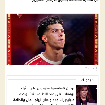
إمام عاشور
لا يفوتك
برجين هينافسوا ساويرس على الثراء ..
توقعات ليلى عبد اللطيف تتنبأ بولادة
مليارديرات جًدد وتعلن أبراج المال والطاقة