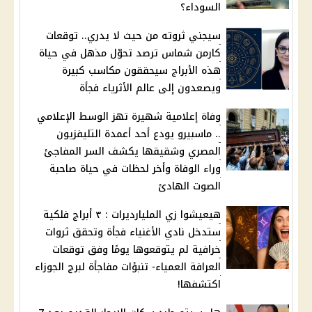
السوداء؟
سيجني ثروته من حيث لا يدري.. توقعات
كارمن شماس ترصد تحوّل مذهل في حياة
هذه الأبراج سيحققون مكاسب كبيرة
ويصعدون إلى عالم الأثرياء فجأة
وفاة إعلامية شهيرة تهز الوسط الإعلامي
.. ماسبيرو يودع أحد أعمدة التليفزيون
المصري وشقيقها يكشف السر المفاجئ
وراء الوفاة وأخر لحظات في حياة صاحبة
الصوت الهادئ
هيعيشوا زي المليارديرات : ٣ أبراج فلكية
ستدخل نادي الأغنياء فجأة وتحقق ثروات
خرافية لم يتوقعوها يومًا وفق توقعات
العرافة العمياء- تنبؤات مفاجأة لبرج الجوزاء
اكتشفها!