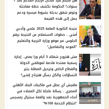
هل سيتم طرد سكان الإيجار القديم بعد 7
سنوات؟ الحكومة تكشف خطة مفاجئة
وتوفر شقق بديلة بشروط ميسرة ودعم
يصل إلى هذه القيمة
نتيجة الثانوية العامة 2025 علمي وأدبي
أمتي .. خطوات الاستعلام عن النتيجة برقم
الجلوس عبر موقع وزارة التربية والتعليم
"الموعد والتفاصيل"
مش هتروح شغلك 3 أيام ورا بعض.. إجازة
رسمية ممتدة قادمة لموظفي الدولة
والقطاع الخاص وترحيل العطلة يثير
التساؤلات والكل يسأل هنرتاح إمتى؟
مافيش أي عطل في ماكينات البنك الأهلي
المصري .. رسالة عاجلة لكل العملاء في
أنحاء الجمهورية بعد واقعة سنترال رمسيس
"انتظام الخدمة 100%"