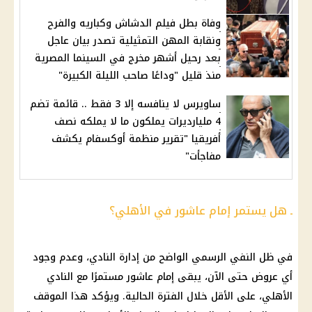
وفاة بطل فيلم الدشاش وكباريه والفرح
ونقابة المهن التمثيلية تصدر بيان عاجل
بعد رحيل أشهر مخرج في السينما المصرية
منذ قليل "وداعًا صاحب الليلة الكبيرة"
ساويرس لا ينافسه إلا 3 فقط .. قائمة تضم
4 مليارديرات يملكون ما لا يملكه نصف
أفريقيا "تقرير منظمة أوكسفام يكشف
مفاجأت"
ـ هل يستمر إمام عاشور في الأهلي؟
في ظل النفي الرسمي الواضح من إدارة النادي، وعدم وجود
أي عروض حتى الآن، يبقى
إمام عاشور
مستمرًا مع
النادي
الأهلي
، على الأقل خلال الفترة الحالية. ويؤكد هذا الموقف