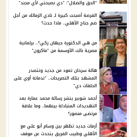
"الحق والضلال": "دي نصيحتي لأي مجند"
الفرصة أصبحت كبيرة لـ نادي الزمالك من أجل
ضم جناح الأهلي.. ماذا حدث؟
من هي الدكتورة جيهان زكي؟.. برلمانية
مصرية نالت الأوسمة من "ماكرون"
هالة سرحان تعود من جديد وتتصدر
المشهد بتلك التصريحات.. "ندمانة أوي على
الحلقات دي"
أحمد شوبير ينشر رسالة محمد عمارة بعد
التهديدات المتبادلة بينهما.. وما علاقة
مرتضى منصور؟
أزمات جديد تظهر بين وسام أبو علي مع
الأهلي وطبيب الفريق يتحدث عن موقف