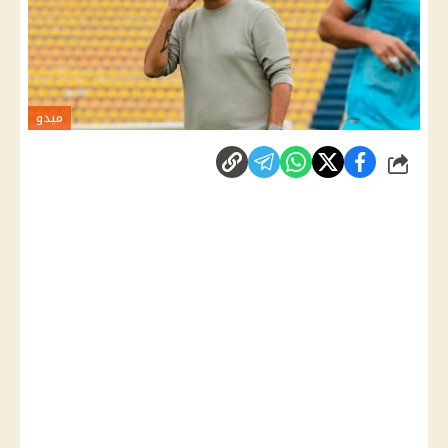
ميدو
شارك