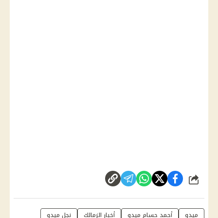
شارك
ميدو
أحمد حسام ميدو
أخبار الزمالك
نجل ميدو