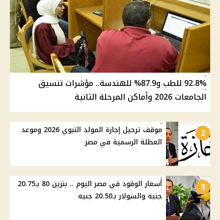
92.8% للطب و87.9% للهندسة.. مؤشرات تنسيق
الجامعات 2026 وأماكن المرحلة الثانية
موقف ترحيل إجازة المولد النبوي 2026 وموعد
2
العطلة الرسمية في مصر
أسعار الوقود في مصر اليوم .. بنزين 80 بـ20.75
3
جنيه والسولار بـ20.50 جنيه