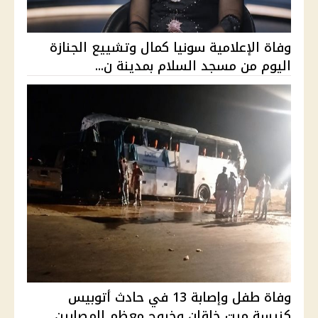
وفاة الإعلامية سونيا كمال وتشييع الجنازة
اليوم من مسجد السلام بمدينة ن...
وفاة طفل وإصابة 13 في حادث أتوبيس
كنيسة ميت خاقان وخروج معظم المصابين ...