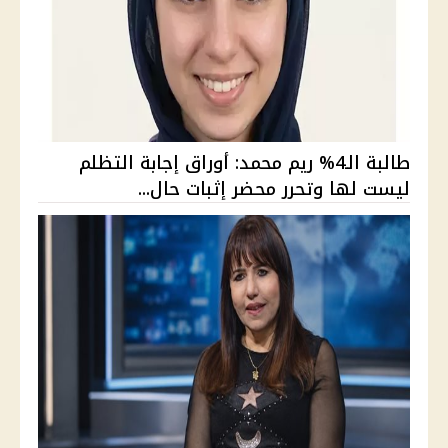
طالبة الـ4% ريم محمد: أوراق إجابة التظلم
ليست لها وتحرر محضر إثبات حال...