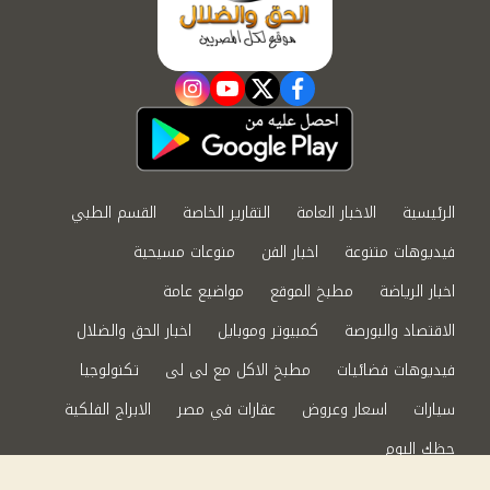
instagram
youtube
twitter
facebook
الرئيسية
الاخبار العامة
التقارير الخاصة
القسم الطبي
فيديوهات متنوعة
اخبار الفن
منوعات مسيحية
اخبار الرياضة
مطبخ الموقع
مواضيع عامة
الاقتصاد والبورصة
كمبيوتر وموبايل
اخبار الحق والضلال
فيديوهات فضائيات
مطبخ الاكل مع لى لى
تكنولوجيا
سيارات
اسعار وعروض
عقارات في مصر
الابراج الفلكية
حظك اليوم