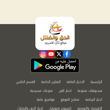
instagram
youtube
twitter
facebook
الرئيسية
الاخبار العامة
التقارير الخاصة
القسم الطبي
فيديوهات متنوعة
اخبار الفن
منوعات مسيحية
اخبار الرياضة
مطبخ الموقع
مواضيع عامة
الاقتصاد والبورصة
كمبيوتر وموبايل
اخبار الحق والضلال