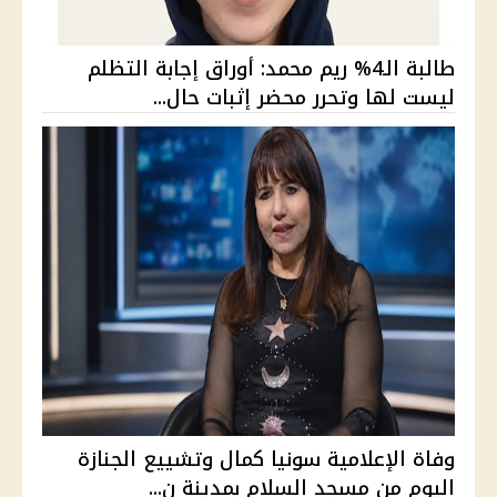
طالبة الـ4% ريم محمد: أوراق إجابة التظلم
ليست لها وتحرر محضر إثبات حال...
وفاة الإعلامية سونيا كمال وتشييع الجنازة
اليوم من مسجد السلام بمدينة ن...