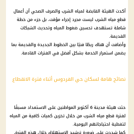
أكدت الهيئة القابضة لمياه الشرب والصرف الصحي أن أعمال
قطع مياه الشرب ليست مجرد إجراء مؤقت، بل جزء من خطة
شاملة تستهدف تحسين ضغوط المياه وتحديث الشبكات
القديمة.
وأضافت أن هناك ربطًا فنيًا بين الخطوط الجديدة والقديمة بما
يضمن استمرار الخدمة بشكل أفضل في الفترات القادمة.
نصائح هامة لسكان حي الفردوس أثناء فترة الانقطاع
حثت هيئة مدينة 6 أكتوبر المواطنين على الاستعداد مسبقًا
لفترة قطع مياه الشرب من خلال تخزين كميات كافية من المياه
لتغطية احتياجاتهم اليومية.
كما شددت على ضرورة ترشيد الاستهلاك خلال هذه الفترة،