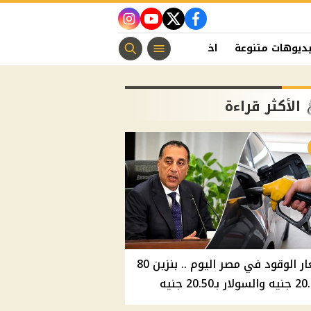
instagram
youtube
twitter
facebook
ديوهات متنوعة
اخبار الفن
منوعات مسيحية
اخبار الرياضة
الأكثر قراءة
أسعار الوقود في مصر اليوم .. بنزين 80