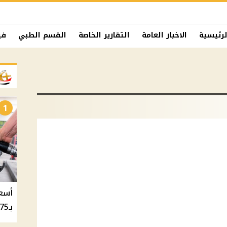
لرئيسية
الاخبار العامة
التقارير الخاصة
القسم الطبي
في
1
بـ20.75 جنيه والسولار بـ20.50 جنيه