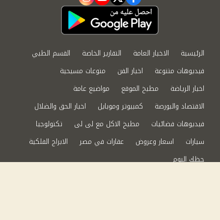
instagram
youtube
twitter
facebook
الرئيسية
الاخبار العامة
التقارير الخاصة
القسم الطبي
فيديوهات متنوعة
اخبار الفن
منوعات مسيحية
اخبار الرياضة
مطبخ الموقع
مواضيع عامة
الاقتصاد والبورصة
كمبيوتر وموبايل
اخبار الحق والضلال
فيديوهات فضائيات
مطبخ الاكل مع لى لى
تكنولوجيا
سيارات
اسعار وعروض
عقارات في مصر
الابراج الفلكية
حظك اليوم
من نحن
سياسة الخصوصية
اتصل بنا
©2024 الحق والضلال All Rights Reserved.
Powered by