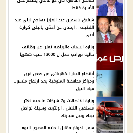
كنائس القاهرة في جو عائلي يقتصر على
الأسرة فقط
شقيق ياسمين عبد العزيز يهاجم ليلى عبد
اللطيف .. ابعدى عن أختى ياليلى كوارث
أنتي
وزاره الشباب والرياضه تعلن عن وظائف
خاليه برواتب تصل ل 13000 جنيه شهريا
أنقطاع التيار الكهربائى عن بعض قرى
ومراكز محافظة المنوفية بعد ارتفاع منسوب
مياه النيل
وزارة الاتصالات و7 شركات عالمية تغيّر
مستقبل التنقل.. الإنترنت وسيلة تواصل
بينك وبين سيارتك
سعر الدولار مقابل الجنيه المصري اليوم