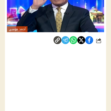
أحمد موسى
شارك