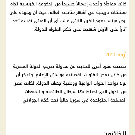
كانت مفاجأة وتُحدث إهمالاً جسيماً من
الحكومة
الفرنسية تجاه
ممتلكات تاريخية في أشهر متاحف العالم، حيث أن وجوده على
أرض
فرنسا
يعود للقرن الثاني عشر، أي أن المبنى نفسه يُعد
آثاراً على الأرض شهدت على حُكم الملوك للدولة.
أزمة 2011
خصصت فقرة أخرى للحديث عن محاولة تخريب
الدولة المصرية
من خلال بعض
القنوات الفضائية
ووسائل
الإعلام
. ويُذكر أن
لولا تواجد القوات الواعية ووطنية جهات الدولة، لكانت مصر
من الدول التي اختلط بها
سرطان
الطائفية والتجمعات
المسلحة المتواجدة في سوريا حالياً تحت حُكم الجولاني.
الخائنون