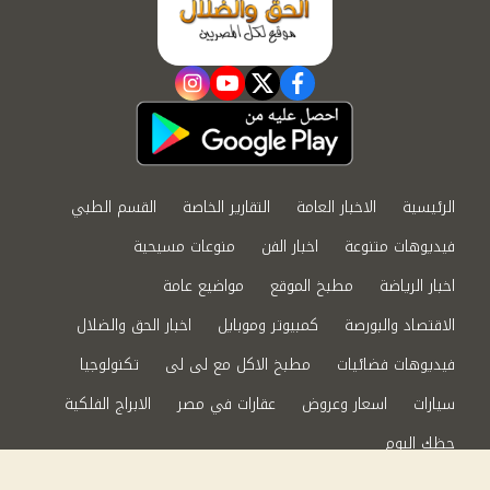
instagram
youtube
twitter
facebook
الرئيسية
الاخبار العامة
التقارير الخاصة
القسم الطبي
فيديوهات متنوعة
اخبار الفن
منوعات مسيحية
اخبار الرياضة
مطبخ الموقع
مواضيع عامة
الاقتصاد والبورصة
كمبيوتر وموبايل
اخبار الحق والضلال
فيديوهات فضائيات
مطبخ الاكل مع لى لى
تكنولوجيا
سيارات
اسعار وعروض
عقارات في مصر
الابراج الفلكية
حظك اليوم