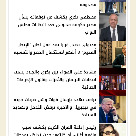
مصدومة
مصطفى بكري يكشف عن توقعاته بشأن
مصير حكومة مدبولي بعد انتخابات مجلس
النواب
مدبولي يصدر قرارا بمد عمل لجان "الإيجار
القديم" 3 أشهر لاستكمال الحصر والتقسيم
مشادة على الهواء بين بكري والجلاد بسبب
انتخابات البرلمان والأحزاب وقانون الإجراءات
الجنائية
ترامب يهدد بإرسال قوات وشن ضربات جوية
في نيجيريا.. والأخيرة ترفض التدخل وتهديد
السيادة
رئيس إذاعة القرآن الكريم يكشف سبب
واقعة أغاني أم كلثوم: حدث تداخل بمحطات