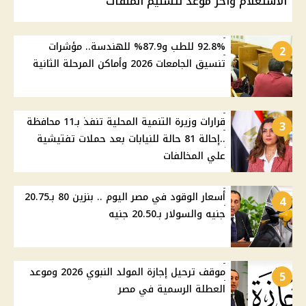
الاستعلام وآخر موعد لتسليم الملفات
92.8% للطب و87.9% للهندسة.. مؤشرات
2
تنسيق الجامعات 2026 وأماكن المرحلة الثانية
قرارات وزيرة التنمية المحلية تنفذ بـ11 محافظة
3
..إحالة 81 حالة للنيابات بعد حملات تفتيشية
علي المخالفات
أسعار الوقود في مصر اليوم .. بنزين 80 بـ20.75
4
جنيه والسولار بـ20.50 جنيه
موقف ترحيل إجازة المولد النبوي 2026 وموعد
5
العطلة الرسمية في مصر