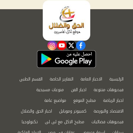
instagram
youtube
twitter
facebook
الرئيسية
الاخبار العامة
التقارير الخاصة
القسم الطبي
فيديوهات متنوعة
اخبار الفن
منوعات مسيحية
اخبار الرياضة
مطبخ الموقع
مواضيع عامة
الاقتصاد والبورصة
كمبيوتر وموبايل
اخبار الحق والضلال
فيديوهات فضائيات
مطبخ الاكل مع لى لى
تكنولوجيا
سيارات
اسعار وعروض
عقارات في مصر
الابراج الفلكية