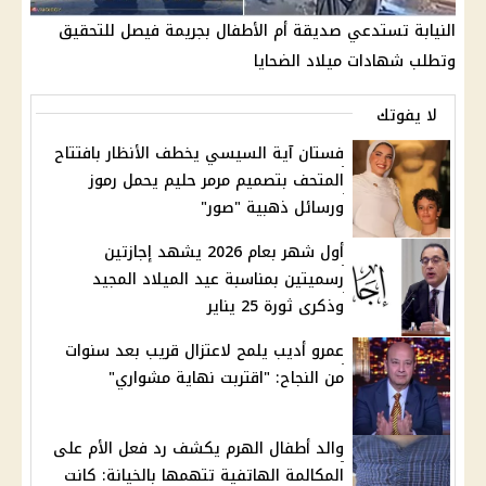
النيابة تستدعي صديقة أم الأطفال بجريمة فيصل للتحقيق
وتطلب شهادات ميلاد الضحايا
لا يفوتك
فستان آية السيسي يخطف الأنظار بافتتاح
المتحف بتصميم مرمر حليم يحمل رموز
ورسائل ذهبية "صور"
أول شهر بعام 2026 يشهد إجازتين
رسميتين بمناسبة عيد الميلاد المجيد
وذكرى ثورة 25 يناير
عمرو أديب يلمح لاعتزال قريب بعد سنوات
من النجاح: "اقتربت نهاية مشواري"
والد أطفال الهرم يكشف رد فعل الأم على
المكالمة الهاتفية تتهمها بالخيانة: كانت