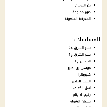
بئر الحرمان
صور ممنوعة
المعركة الملعونة
المسلسلات:
نسر الشرق ج2
نسر الشرق ج1
الأبطال ج1
موسى بن نصير
كليوباترا
المخبر الخاص
أهل الكهف
رقيب لا ينام
بستان الشوك