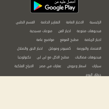
الرئيسية
الاخبار العامة
التقارير الخاصة
القسم الطبي
فيديوهات متنوعة
اخبار الفن
منوعات مسيحية
اخبار الرياضة
مطبخ الموقع
مواضيع عامة
الاقتصاد والبورصة
كمبيوتر وموبايل
اخبار الحق والضلال
فيديوهات فضائيات
مطبخ الاكل مع لى لى
تكنولوجيا
سيارات
اسعار وعروض
عقارات في مصر
الابراج الفلكية
حظك اليوم
من نحن
سياسة الخصوصية
اتصل بنا
©2024 الحق والضلال All Rights Reserved.
Powered by