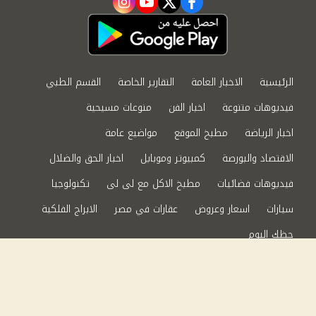
instagram
youtube
twitter
facebook
الرئيسية
الاخبار العامة
التقارير الخاصة
القسم الطبي
فيديوهات متنوعة
اخبار الفن
منوعات مسيحية
اخبار الرياضة
مطبخ الموقع
مواضيع عامة
الاقتصاد والبورصة
كمبيوتر وموبايل
اخبار الحق والضلال
فيديوهات فضائيات
مطبخ الاكل مع لى لى
تكنولوجيا
سيارات
اسعار وعروض
عقارات في مصر
الابراج الفلكية
حظك اليوم
من نحن
سياسة الخصوصية
اتصل بنا
©2024 الحق والضلال All Rights Reserved.
Powered by