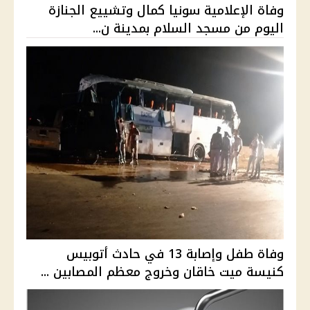
وفاة الإعلامية سونيا كمال وتشييع الجنازة
اليوم من مسجد السلام بمدينة ن...
وفاة طفل وإصابة 13 في حادث أتوبيس
كنيسة ميت خاقان وخروج معظم المصابين ...