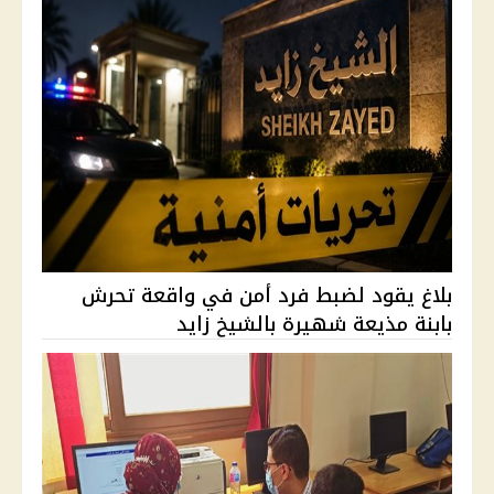
بلاغ يقود لضبط فرد أمن في واقعة تحرش
بابنة مذيعة شهيرة بالشيخ زايد