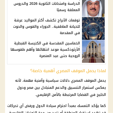
الدراسة وامتحانات الثانوية 2026 والدروس
المعلقة رسميًا
توقعات الأبراج تكشف أكثر المواليد عرضة
للخيانة العاطفية.. الجوزاء والقوس والحوت
في المقدمة
الخماسين المقدسة في الكنيسة القبطية
الأرثوذكسية موعد انتهائها وأهم طقوسها
الروحية حتى عيد العنصرة
لماذا يحمل الموقف المصري أهمية خاصة؟
يحمل الموقف المصري دلالات سياسية وأمنية مهمة، لأنه
يعكس استمرار التنسيق والدعم المتبادل بين مصر ودول
الخليج في القضايا المرتبطة بالأمن الإقليمي.
كما يؤكد التمسك بمبدأ احترام سيادة الدول ورفض أي تحركات
قد تهدد استقرار المنطقة أو تزيد من حدة التوترات الإقليمية.