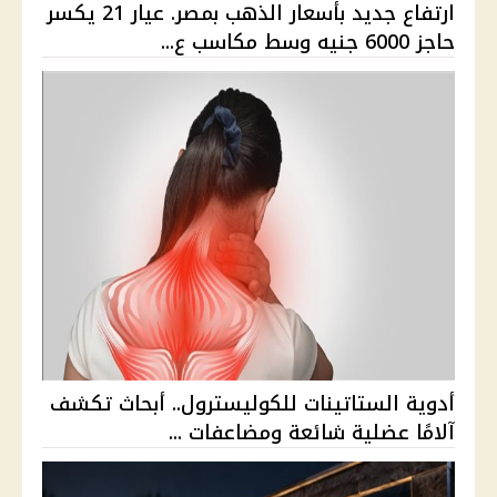
ارتفاع جديد بأسعار الذهب بمصر. عيار 21 يكسر
حاجز 6000 جنيه وسط مكاسب ع...
أدوية الستاتينات للكوليسترول.. أبحاث تكشف
آلامًا عضلية شائعة ومضاعفات ...