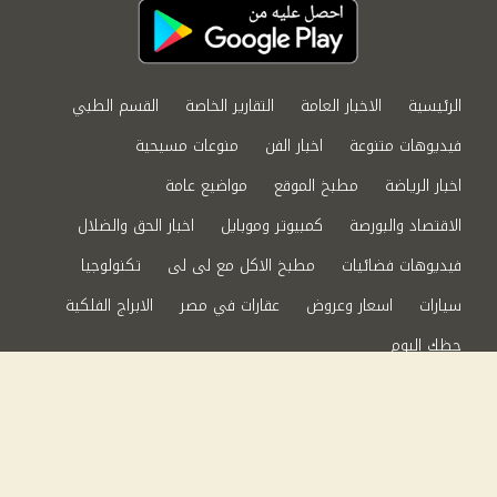
الرئيسية
الاخبار العامة
التقارير الخاصة
القسم الطبي
فيديوهات متنوعة
اخبار الفن
منوعات مسيحية
اخبار الرياضة
مطبخ الموقع
مواضيع عامة
الاقتصاد والبورصة
كمبيوتر وموبايل
اخبار الحق والضلال
فيديوهات فضائيات
مطبخ الاكل مع لى لى
تكنولوجيا
سيارات
اسعار وعروض
عقارات في مصر
الابراج الفلكية
حظك اليوم
من نحن
سياسة الخصوصية
اتصل بنا
©2024 الحق والضلال All Rights Reserved.
Powered by