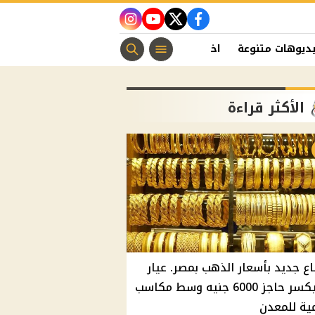
instagram
youtube
twitter
facebook
ديوهات متنوعة
اخبار الفن
منوعات مسيحية
اخبار الرياضة
الأكثر قراءة
اع جديد بأسعار الذهب بمصر. عيار
21 يكسر حاجز 6000 جنيه وسط مكاسب
ية للمعدن