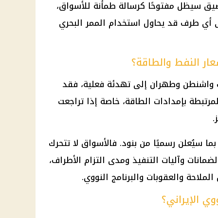
يق سيظل مفتوحًا كرسالة طمأنة للأسواق،
أي طرف قد يحاول استخدام الممر البحري
ار النفط والطاقة؟
ت
واشنطن وطهران
إلى تهدئة فعلية، فقد
تبطة بإمدادات الطاقة، خاصة إذا تراجعت
.
بما سيُعلن رسميًا من بنود. فالأسواق لا تتحرك
ضمانات وآليات التنفيذ ومدى التزام الأطراف،
ملاحة والعقوبات والبرنامج النووي.
وي الإيراني؟