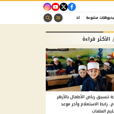
instagram
youtube
twitter
facebook
ديوهات متنوعة
اخبار الفن
منوعات مسيحية
اخبار الرياضة
الأكثر قراءة
ة تنسيق رياض الأطفال بالأزهر
م.. رابط الاستعلام وآخر موعد
يم الملفات