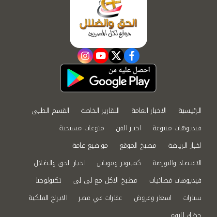
instagram
youtube
twitter
facebook
الرئيسية
الاخبار العامة
التقارير الخاصة
القسم الطبي
فيديوهات متنوعة
اخبار الفن
منوعات مسيحية
اخبار الرياضة
مطبخ الموقع
مواضيع عامة
الاقتصاد والبورصة
كمبيوتر وموبايل
اخبار الحق والضلال
فيديوهات فضائيات
مطبخ الاكل مع لى لى
تكنولوجيا
سيارات
اسعار وعروض
عقارات في مصر
الابراج الفلكية
حظك اليوم