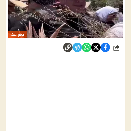
حمو بيكا
شارك