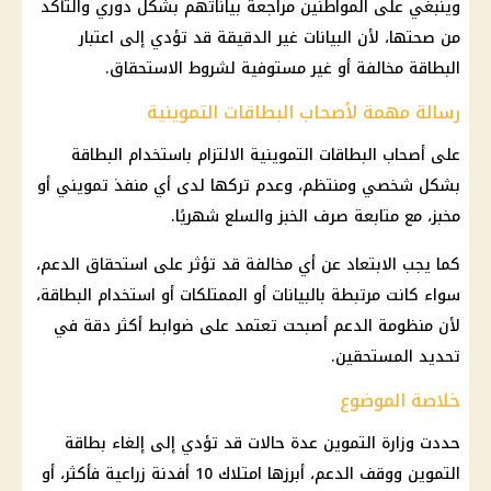
وينبغي على المواطنين مراجعة بياناتهم بشكل دوري والتأكد
من صحتها، لأن البيانات غير الدقيقة قد تؤدي إلى اعتبار
البطاقة مخالفة أو غير مستوفية لشروط الاستحقاق.
رسالة مهمة لأصحاب البطاقات التموينية
على أصحاب البطاقات التموينية الالتزام باستخدام البطاقة
بشكل شخصي ومنتظم، وعدم تركها لدى أي منفذ تمويني أو
مخبز، مع متابعة صرف الخبز والسلع شهريًا.
كما يجب الابتعاد عن أي مخالفة قد تؤثر على استحقاق الدعم،
سواء كانت مرتبطة بالبيانات أو الممتلكات أو استخدام البطاقة،
لأن
منظومة الدعم
أصبحت تعتمد على ضوابط أكثر دقة في
تحديد المستحقين.
خلاصة الموضوع
حددت
وزارة التموين
عدة حالات قد تؤدي إلى إلغاء
بطاقة
التموين
ووقف الدعم، أبرزها امتلاك 10 أفدنة زراعية فأكثر، أو