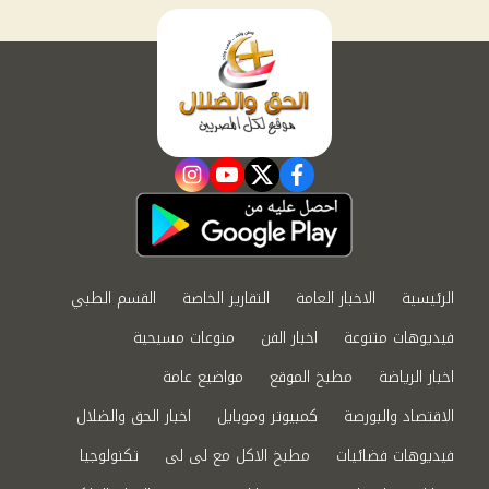
instagram
youtube
twitter
facebook
الرئيسية
الاخبار العامة
التقارير الخاصة
القسم الطبي
فيديوهات متنوعة
اخبار الفن
منوعات مسيحية
اخبار الرياضة
مطبخ الموقع
مواضيع عامة
الاقتصاد والبورصة
كمبيوتر وموبايل
اخبار الحق والضلال
فيديوهات فضائيات
مطبخ الاكل مع لى لى
تكنولوجيا