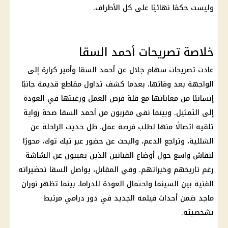
وليست حكمًا نهائيًا على كل الأطراف.
خلاصة تصريحات أحمد السقا
عادت تصريحات سهام جلال عن أحمد السقا وأمير كرارة إلى
الواجهة بعد وفاتها، بعدما كشف تداول مقاطع قديمة جانبًا
إنسانيًا من معاناتها مع قلة
فرص العمل
ورغبتها في العودة
إلى التمثيل. وبينما نفى مقربون من أحمد السقا
صحة
رواية
تلقيه اتصالًا منها لطلب
فرصة عمل
، ظل حديث الراحلة عن
الشللية، وتراجع الدعم، والبحث عن حضور عبر
تيك توك
، محورًا
لنقاش واسع حول أوضاع الفنانين الذين يغيبون عن الشاشة
رغم تاريخهم وخبراتهم. وفي المقابل، يواصل السقا تحضيراته
الفنية بين السينما واحتمال العودة للدراما، بينما تظهر نوران
ماجد ضمن أحداث فيلمه الجديد في دور درامي مرتبط
بشخصيته.