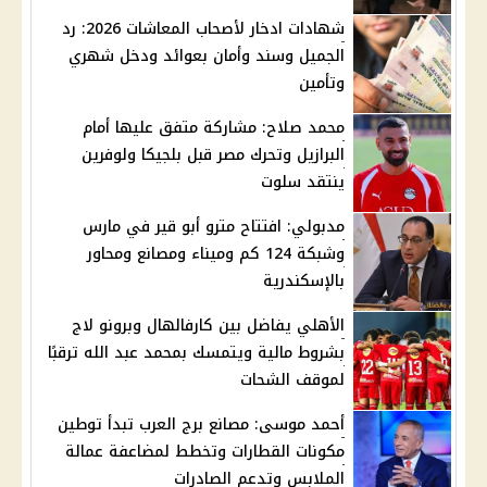
شهادات ادخار لأصحاب المعاشات 2026: رد
الجميل وسند وأمان بعوائد ودخل شهري
وتأمين
محمد صلاح: مشاركة متفق عليها أمام
البرازيل وتحرك مصر قبل بلجيكا ولوفرين
ينتقد سلوت
مدبولي: افتتاح مترو أبو قير في مارس
وشبكة 124 كم وميناء ومصانع ومحاور
بالإسكندرية
الأهلي يفاضل بين كارفالهال وبرونو لاج
بشروط مالية ويتمسك بمحمد عبد الله ترقبًا
لموقف الشحات
أحمد موسى: مصانع برج العرب تبدأ توطين
مكونات القطارات وتخطط لمضاعفة عمالة
الملابس وتدعم الصادرات