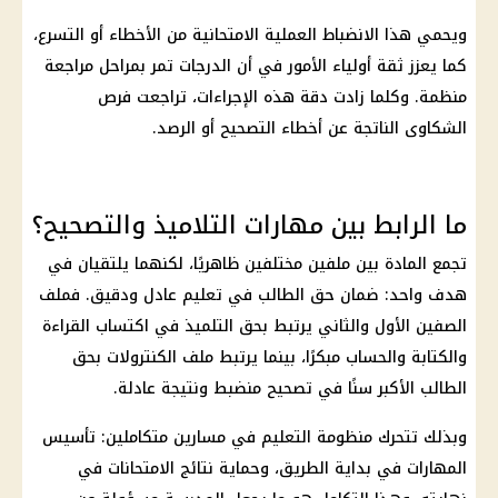
ويحمي هذا الانضباط العملية الامتحانية من الأخطاء أو التسرع،
كما يعزز ثقة
أولياء الأمور
في أن الدرجات تمر بمراحل مراجعة
منظمة. وكلما زادت دقة هذه الإجراءات، تراجعت فرص
الشكاوى الناتجة عن أخطاء التصحيح أو الرصد.
ما الرابط بين مهارات التلاميذ والتصحيح؟
تجمع المادة بين ملفين مختلفين ظاهريًا، لكنهما يلتقيان في
هدف واحد: ضمان حق الطالب في
تعليم
عادل ودقيق. فملف
الصفين الأول والثاني يرتبط بحق التلميذ في اكتساب القراءة
والكتابة والحساب مبكرًا، بينما يرتبط ملف الكنترولات بحق
الطالب الأكبر سنًا في تصحيح منضبط ونتيجة عادلة.
وبذلك تتحرك
منظومة التعليم
في مسارين متكاملين: تأسيس
المهارات في بداية الطريق، وحماية نتائج الامتحانات في