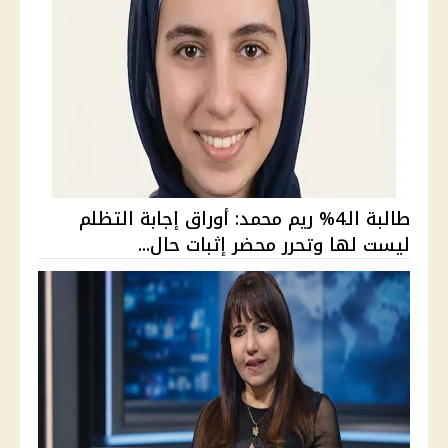
طالبة الـ4% ريم محمد: أوراق إجابة التظلم
ليست لها وتحرر محضر إثبات حال...