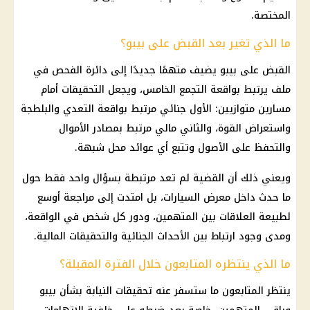
المختصة.
ما الذي تغير بعد القبض على بيبو؟
القبض على بيبو يضيف متهمًا جديدًا إلى دائرة الفحص في
ملف يرتبط بواقعة
التجمع الخامس
، ويجعل
التحقيقات
أمام
مسارين متوازيين: الأول جنائي مرتبط بواقعة التعدي والبلطجة
واستعراض القوة، والثاني مالي مرتبط بمصادر الأموال
والتحفظ على الأصول وتتبع أي عوائد محل شبهة.
ويعني ذلك أن القضية لم تعد مرتبطة بسؤال واحد فقط حول
ما حدث داخل
معرض السيارات
، بل امتدت إلى مراجعة أوسع
لطبيعة العلاقات بين المتهمين، ودور كل شخص في الواقعة،
ومدى وجود ارتباط بين الأحداث الجنائية والتحقيقات المالية.
ما الذي ينتظره المتابعون خلال الفترة المقبلة؟
ينتظر المتابعون ما ستسفر عنه
تحقيقات
النيابة بشأن بيبو