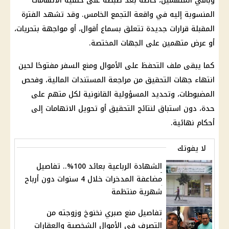
وباقي المتهمين، خاصة بعد ضبطه على خلفية الاتهامات
المنسوبة إليه في
واقعة التجمع الخامس
. وقد تشهد الفترة
المقبلة قرارات جديدة تتعلق بسماع أقوال، أو مواجهة بتحريات،
أو عرض متهمين على الجهات المختصة.
كما يبقى ملف
التحفظ على الأموال
ومنع السفر مفتوحًا لحين
انتهاء
جهات التحقيق
من مراجعة المستندات المالية، وفحص
المضبوطات، وتحديد المسؤولية القانونية لكل متهم على
حدة، دون استباق لنتائج التحقيق أو تحويل الاتهامات إلى
أحكام نهائية.
لا يفوتك
الشهادة الرباعية بعائد 100%.. تفاصيل
مضاعفة المدخرات خلال 4 سنوات دون أرباح
شهرية منتظمة
تفاصيل منع صبري نخنوخ وزوجته من
التصرف في الأموال الشخصية والعقارات