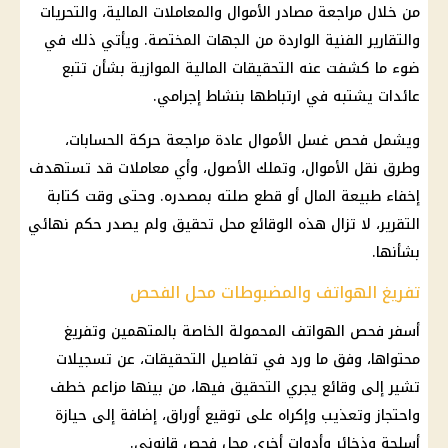
من خلال مراجعة مصادر الأموال والمعاملات المالية، والتحريات
والتقارير الفنية الواردة من الجهات المختصة. ويأتي ذلك في
ضوء ما كشفت عنه التحقيقات المالية الموازية بشأن تتبع
عائدات يشتبه في ارتباطها بنشاط إجرامي.
ويشمل فحص
غسل الأموال
عادة مراجعة حركة الحسابات،
وطرق نقل الأموال، وتملك الأصول، وأي معاملات قد تستهدف
إخفاء طبيعة المال أو قطع صلته بمصدره. وحتى وقت كتابة
التقرير، لا تزال هذه الوقائع محل تحقيق ولم يصدر حكم نهائي
بشأنها.
تفريغ الهواتف والمضبوطات محل الفحص
أسفر فحص الهواتف المحمولة الخاصة بالمتهمين وتفريغ
محتواها، وفق ما ورد في تفاصيل
التحقيقات
، عن تسجيلات
تشير إلى وقائع يجري التحقيق فيها، من بينها مزاعم خطف
واحتجاز وتعذيب وإكراه على توقيع أوراق، إضافة إلى حيازة
أسلحة وذخائر
وأدوات أخرى محل فحص قانوني.