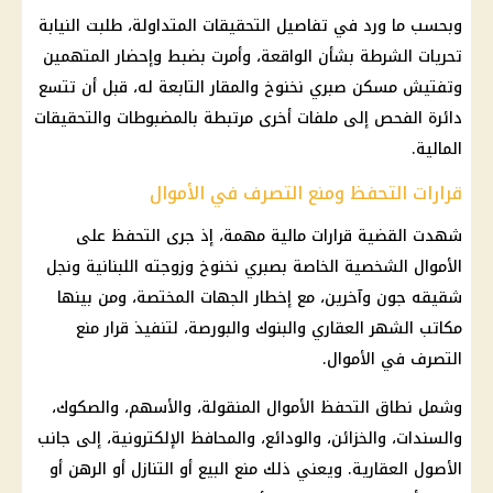
وبحسب ما ورد في تفاصيل التحقيقات المتداولة، طلبت النيابة
تحريات الشرطة بشأن الواقعة، وأمرت بضبط وإحضار المتهمين
وتفتيش مسكن صبري نخنوخ والمقار التابعة له، قبل أن تتسع
دائرة الفحص إلى ملفات أخرى مرتبطة بالمضبوطات والتحقيقات
المالية.
قرارات التحفظ ومنع التصرف في الأموال
شهدت القضية قرارات مالية مهمة، إذ جرى التحفظ على
الأموال الشخصية الخاصة بصبري نخنوخ وزوجته اللبنانية ونجل
شقيقه جون وآخرين، مع إخطار الجهات المختصة، ومن بينها
مكاتب الشهر العقاري والبنوك والبورصة، لتنفيذ قرار منع
التصرف في الأموال.
وشمل نطاق التحفظ الأموال المنقولة، والأسهم، والصكوك،
والسندات، والخزائن، والودائع، والمحافظ الإلكترونية، إلى جانب
الأصول العقارية. ويعني ذلك منع البيع أو التنازل أو الرهن أو