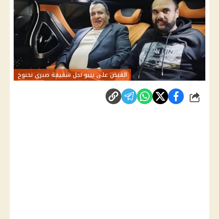
القبض على بيبو نجل شقيقة صبري نخنوخ
شارك