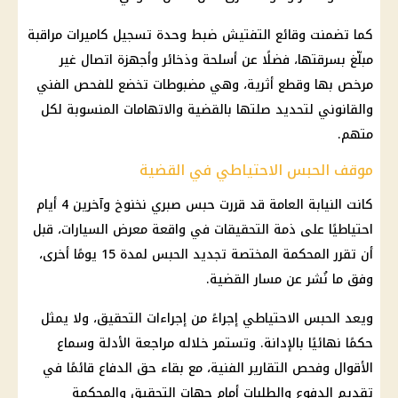
كما تضمنت وقائع التفتيش ضبط وحدة تسجيل
كاميرات مراقبة
مبلّغ بسرقتها، فضلًا عن
أسلحة وذخائر
وأجهزة اتصال غير
مرخص بها وقطع أثرية، وهي مضبوطات تخضع للفحص الفني
والقانوني لتحديد صلتها بالقضية والاتهامات المنسوبة لكل
متهم.
موقف الحبس الاحتياطي في القضية
كانت
النيابة العامة
قد قررت
حبس صبري نخنوخ
وآخرين 4 أيام
احتياطيًا على ذمة
التحقيقات
في واقعة
معرض السيارات
، قبل
أن تقرر المحكمة المختصة تجديد الحبس لمدة 15 يومًا أخرى،
وفق ما نُشر عن مسار القضية.
ويعد الحبس الاحتياطي إجراءً من إجراءات التحقيق، ولا يمثل
حكمًا نهائيًا بالإدانة. وتستمر خلاله مراجعة الأدلة وسماع
الأقوال وفحص التقارير الفنية، مع بقاء حق الدفاع قائمًا في
تقديم الدفوع والطلبات أمام
جهات التحقيق
والمحكمة