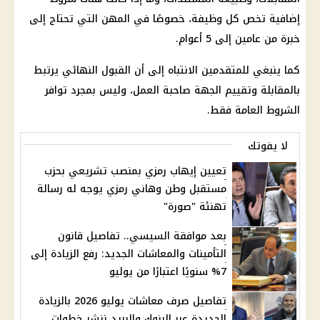
إضافية تخص كل وظيفة، خصوصًا في المهن التي تحتاج إلى
خبرة من عامين إلى 5 أعوام.
كما ينبغي للمتقدمين الانتباه إلى أن القبول النهائي يرتبط
بالمقابلة وتقييم الجهة صاحبة العمل، وليس بمجرد توافر
الشروط العامة فقط.
لا يفوتك
تعيين إيهاب رمزي بمنصب تشريعي بحزب
مستقبل وطن وهاني رمزي يوجه له رسالة
تهنئة "صورة"
بعد موافقة السيسي.. تفاصيل قانون
التأمينات والمعاشات الجديد: رفع الزيادة إلى
7% سنويًا اعتبارًا من يوليو
تفاصيل صرف معاشات يوليو 2026 بالزيادة
الجديدة عبر البنوك والبريد ننشر خطوات