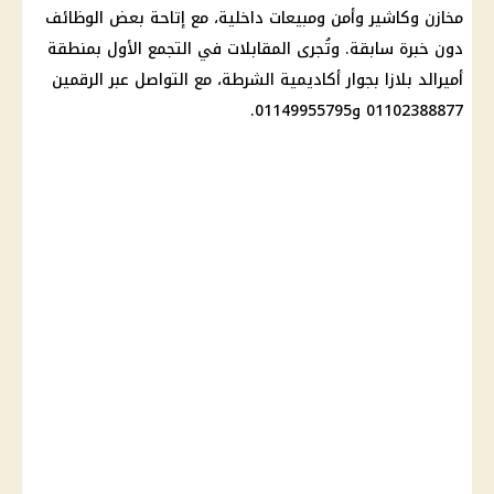
مخازن وكاشير وأمن ومبيعات
داخلية
، مع إتاحة بعض الوظائف
دون خبرة سابقة. وتُجرى المقابلات في التجمع الأول بمنطقة
أميرالد بلازا بجوار أكاديمية الشرطة، مع التواصل عبر الرقمين
01102388877 و01149955795.