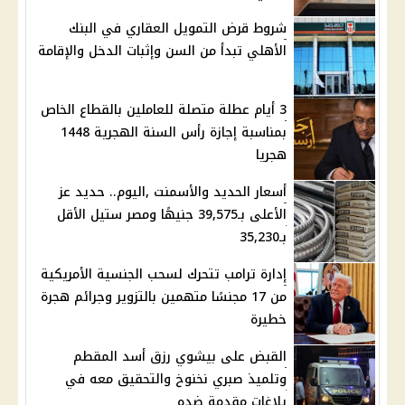
شروط قرض التمويل العقاري في البنك
الأهلي تبدأ من السن وإثبات الدخل والإقامة
3 أيام عطلة متصلة للعاملين بالقطاع الخاص
بمناسبة إجازة رأس السنة الهجرية 1448
هجريا
أسعار الحديد والأسمنت ,اليوم.. حديد عز
الأعلى بـ39,575 جنيهًا ومصر ستيل الأقل
بـ35,230
إدارة ترامب تتحرك لسحب الجنسية الأمريكية
من 17 مجنسًا متهمين بالتزوير وجرائم هجرة
خطيرة
القبض على بيشوي رزق أسد المقطم
وتلميذ صبري نخنوخ والتحقيق معه في
بلاغات مقدمة ضده