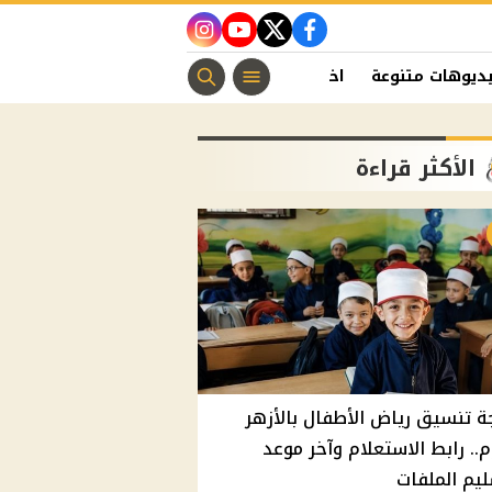
instagram
youtube
twitter
facebook
ديوهات متنوعة
اخبار الفن
منوعات مسيحية
اخبار الرياضة
الأكثر قراءة
ة تنسيق رياض الأطفال بالأزهر
م.. رابط الاستعلام وآخر موعد
يم الملفات