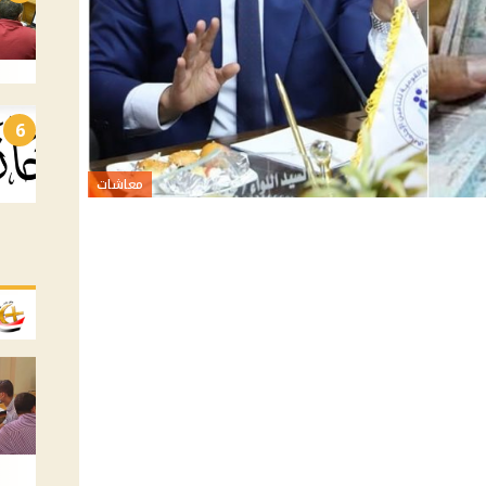
6
معاشات