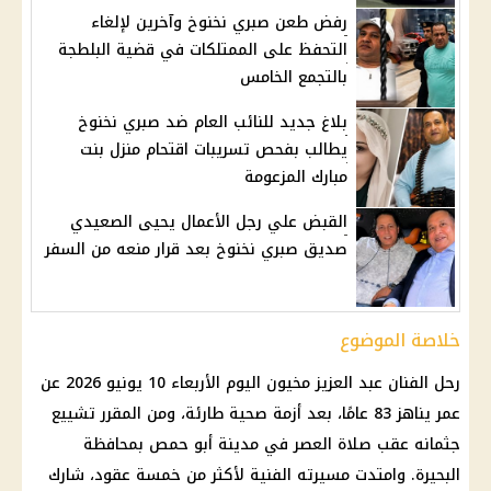
رفض طعن صبري نخنوخ وآخرين لإلغاء
التحفظ على الممتلكات في قضية البلطجة
بالتجمع الخامس
بلاغ جديد للنائب العام ضد صبري نخنوخ
يطالب بفحص تسريبات اقتحام منزل بنت
مبارك المزعومة
القبض علي رجل الأعمال يحيى الصعيدي
صديق صبري نخنوخ بعد قرار منعه من السفر
خلاصة الموضوع
رحل الفنان عبد العزيز مخيون اليوم الأربعاء 10 يونيو 2026 عن
عمر يناهز 83 عامًا، بعد أزمة صحية طارئة، ومن المقرر تشييع
جثمانه عقب صلاة العصر في مدينة أبو حمص بمحافظة
البحيرة. وامتدت مسيرته الفنية لأكثر من خمسة عقود، شارك