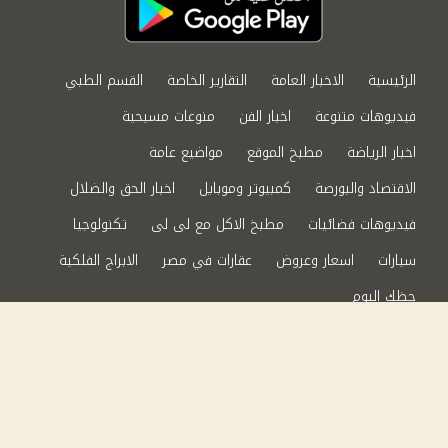
الرئيسية
الاخبار العامة
التقارير الخاصة
القسم الطبي
فيديوهات متنوعة
اخبار الفن
منوعات مسيحية
اخبار الرياضة
مطبخ الموقع
مواضيع عامة
الاقتصاد والبورصة
كمبيوتر وموبايل
اخبار الحق والضلال
فيديوهات فضائيات
مطبخ الاكل مع لى لى
تكنولوجيا
سيارات
اسعار وعروض
عقارات في مصر
الابراج الفلكية
حظك اليوم
من نحن
سياسة الخصوصية
اتصل بنا
©2024 الحق والضلال All Rights Reserved.
Powered by