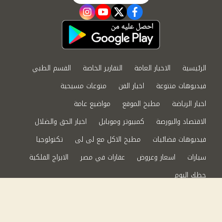
instagram
youtube
twitter
facebook
الرئيسية
الاخبار العامة
التقارير الخاصة
القسم الطبي
فيديوهات متنوعة
اخبار الفن
منوعات مسيحية
اخبار الرياضة
مطبخ الموقع
مواضيع عامة
الاقتصاد والبورصة
كمبيوتر وموبايل
اخبار الحق والضلال
فيديوهات فضائيات
مطبخ الاكل مع لى لى
تكنولوجيا
سيارات
اسعار وعروض
عقارات في مصر
الابراج الفلكية
حظك اليوم
من نحن
سياسة الخصوصية
اتصل بنا
©2024 الحق والضلال All Rights Reserved.