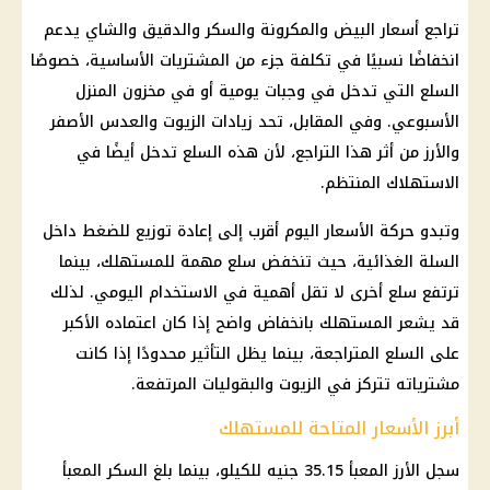
تراجع
أسعار البيض
والمكرونة والسكر والدقيق والشاي يدعم
انخفاضًا نسبيًا في تكلفة جزء من المشتريات الأساسية، خصوصًا
السلع التي تدخل في وجبات يومية أو في مخزون المنزل
الأسبوعي. وفي المقابل، تحد زيادات الزيوت والعدس الأصفر
والأرز من أثر هذا التراجع، لأن هذه السلع تدخل أيضًا في
الاستهلاك المنتظم.
وتبدو حركة
الأسعار
اليوم أقرب إلى إعادة توزيع للضغط داخل
السلة الغذائية، حيث تنخفض سلع مهمة للمستهلك، بينما
ترتفع سلع أخرى لا تقل أهمية في الاستخدام اليومي. لذلك
قد يشعر المستهلك بانخفاض واضح إذا كان اعتماده الأكبر
على السلع المتراجعة، بينما يظل التأثير محدودًا إذا كانت
مشترياته تتركز في الزيوت والبقوليات المرتفعة.
أبرز الأسعار المتاحة للمستهلك
سجل الأرز المعبأ 35.15 جنيه للكيلو، بينما بلغ السكر المعبأ