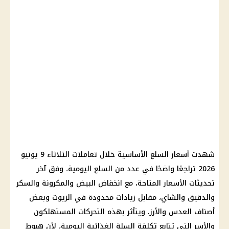
شهدت
أسعار السلع
الأساسية خلال تعاملات الثلاثاء 9 يونيو
2026 تراجعًا واضحًا في عدد من السلع اليومية، وفق آخر
تحديثات
الأسعار
المتاحة، مع انخفاض
البيض
والمكرونة والسكر
والدقيق والشاي، مقابل زيادات محدودة في الزيوت وبعض
أصناف العدس والأرز. ويتأثر بهذه التحركات المستهلكون
والأسر التي تتابع تكلفة السلة الغذائية اليومية، لأن هبوط