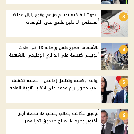
البحوث الفلكية تحسم مزاعم وقوع زلزال غدًا 6
3
أغسطس: لا دليل علمي على التوقعات
بالأسماء.. مصرع طفل وإصابة 13 في حادث
4
أتوبيس كنيسة على الدائري الإقليمي بالشرقية
روابط وهمية وتظليل إجابتين.. التعليم تكشف
5
سبب حصول ريم محمد على 4% بالثانوية العامة
توفيق عكاشة يطالب بسحب 32 قطعة أرض
6
بأكتوبر وطرحها لصالح صندوق تحيا مصر