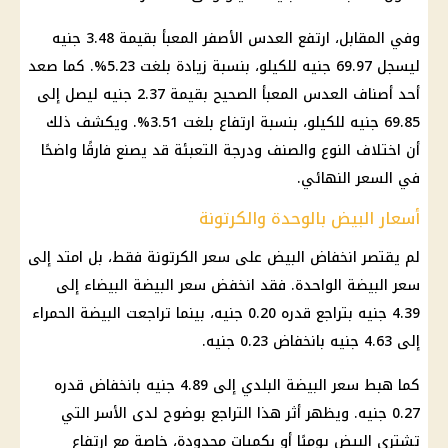
وفي المقابل، ارتفع العدس الأصفر المعبأ بقيمة 3.48 جنيه
ليسجل 69.97 جنيه للكيلو، بنسبة زيادة بلغت 5.23%. كما صعد
أحد أصناف العدس المعبأ الصحيح بقيمة 2.37 جنيه ليصل إلى
69.85 جنيه للكيلو، بنسبة ارتفاع بلغت 3.51%. ويكشف ذلك
أن اختلاف النوع والصنف ودرجة التعبئة قد يصنع فارقًا واضحًا
في السعر النهائي.
أسعار البيض بالوحدة والكرتونة
لم يقتصر انخفاض البيض على سعر الكرتونة فقط، بل امتد إلى
سعر البيضة الواحدة. فقد انخفض سعر البيضة البيضاء إلى
4.39 جنيه بتراجع قدره 0.20 جنيه، بينما تراجعت البيضة الحمراء
إلى 4.63 جنيه بانخفاض 0.23 جنيه.
كما هبط سعر البيضة البلدي إلى 4.89 جنيه بانخفاض قدره
0.27 جنيه. ويظهر أثر هذا التراجع بوضوح لدى الأسر التي
تشتري البيض يوميًا أو بكميات محدودة، خاصة مع ارتفاع