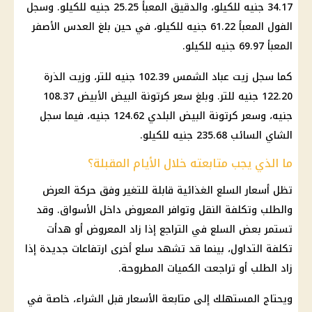
34.17 جنيه للكيلو، والدقيق المعبأ 25.25 جنيه للكيلو. وسجل
الفول المعبأ 61.22 جنيه للكيلو، في حين بلغ العدس الأصفر
المعبأ 69.97 جنيه للكيلو.
كما سجل زيت عباد الشمس 102.39 جنيه للتر، وزيت الذرة
122.20 جنيه للتر. وبلغ
سعر كرتونة البيض
الأبيض 108.37
جنيه، وسعر
كرتونة البيض
البلدي 124.62 جنيه، فيما سجل
الشاي السائب 235.68 جنيه للكيلو.
ما الذي يجب متابعته خلال الأيام المقبلة؟
تظل
أسعار
السلع الغذائية
قابلة للتغير وفق حركة العرض
والطلب وتكلفة النقل وتوافر المعروض داخل الأسواق. وقد
تستمر بعض السلع في التراجع إذا زاد المعروض أو هدأت
تكلفة التداول، بينما قد تشهد سلع أخرى ارتفاعات جديدة إذا
زاد الطلب أو تراجعت الكميات المطروحة.
ويحتاج المستهلك إلى متابعة
الأسعار
قبل الشراء، خاصة في