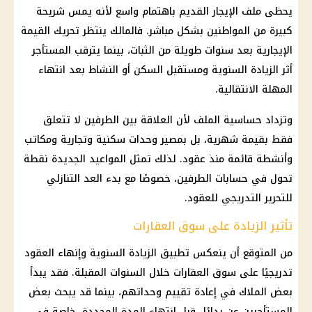
يحظى ملف
الإيجار القديم
باهتمام واسع لأنه يمس شريحة
كبيرة من المواطنين بشكل مباشر. فالمالك ينتظر تحريك القيمة
الإيجارية بعد سنوات طويلة من الثبات، بينما يترقب المستأجر
أثر الزيادة السنوية ومستقبل السكن أو النشاط بعد انتهاء
المهلة الانتقالية.
وتزداد حساسية الملف لأن العلاقة بين الطرفين لا تتعلق
فقط بقيمة شهرية، بل بمصير
وحدات سكنية
وتجارية ومكاتب
وأنشطة قائمة منذ عقود. لذلك تمثل المواعيد الجديدة نقطة
تحول في حسابات الطرفين، خصوصًا مع بدء العد التنازلي
للتحرير التدريجي للعقود.
تأثير الزيادة على سوق العقارات
من المتوقع أن ينعكس تطبيق الزيادة السنوية وإنهاء العقود
تدريجيًا على سوق
العقارات
خلال السنوات المقبلة. فقد يبدأ
بعض الملاك في إعادة تقييم وحداتهم، بينما قد يبحث بعض
المستأجرين عن بدائل قبل انتهاء المدة المحددة، خاصة في