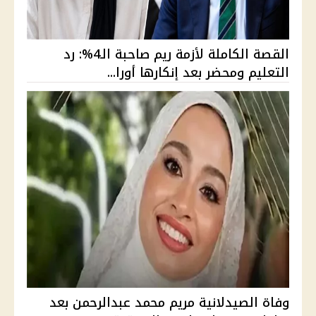
القصة الكاملة لأزمة ريم صاحبة الـ4%: رد
التعليم ومحضر بعد إنكارها أورا...
وفاة الصيدلانية مريم محمد عبدالرحمن بعد