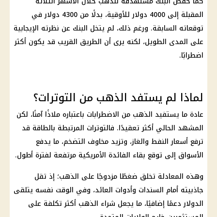
كما خفض البنك مستهدفه للذهب خلال الأشهر الثلاثة
المقبلة إلى 4000
دولار
للأوقية، بدلًا من 4300
دولار
في
توقعاته السابقة. ورغم ذلك، لم يتخل البنك عن نظرته الإيجابية
على المدى الطويل، لكنه يرى أن الطريق القريب قد يكون أكثر
اضطرابًا.
لماذا لم يستفد الذهب من التوترات؟
عادة ما يستفيد
الذهب
من الاضطرابات باعتباره ملاذًا آمنًا، لكن
المشهد الحالي أكثر تعقيدًا. فالتوترات المرتبطة بالطاقة قد
ترفع
أسعار
النفط والغاز، وتزيد مخاوف
التضخم
، ما يدفع
الأسواق إلى توقع بقاء
الفائدة
الأمريكية مرتفعة لفترة أطول.
وهذه المعادلة تخلق ضغطًا مزدوجًا على
الذهب
؛ إذ تقل
جاذبيته أمام السندات وأدوات العائد، وفي الوقت نفسه يتلقى
الدولار
دعمًا إضافيًا، ما يجعل شراء
الذهب
أكثر تكلفة على