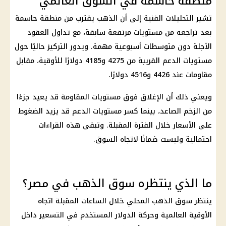
منطقة حاسمة في السوق العالمي
تشير التحليلات الفنية إلى أن
الذهب
يقترب من منطقة حاسمة
بعد تراجعه من مستويات مرتفعة سابقة، مع تداول العقود
الآجلة دون متوسطات أسبوعية مهمة. ويدور التركيز حاليًا حول
مستويات الدعم القريبة من 4275 و4185 دولارًا للأوقية، مقابل
مقاومات عند 4426 و4516 دولارًا.
ويعني ذلك أن الإغلاق فوق مستويات المقاومة قد يعيد جزءًا
من الزخم الصاعد، بينما كسر مستويات الدعم قد يزيد الضغوط
على
الأسعار
خلال الفترة المقبلة. وتبقى هذه القراءات
احتمالية وليست ضمانًا لاتجاه السوق.
ما الذي ينتظره سوق الذهب في مصر؟
ينتظر
سوق الذهب
المحلي خلال الساعات المقبلة اتجاه
الأوقية العالمية وحركة
الدولار
المستخدم في التسعير داخل