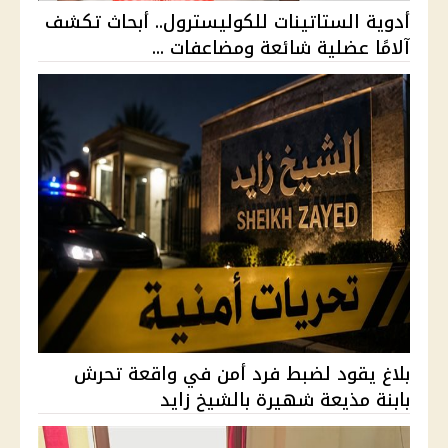
أدوية الستاتينات للكوليسترول.. أبحاث تكشف
آلامًا عضلية شائعة ومضاعفات ...
بلاغ يقود لضبط فرد أمن في واقعة تحرش
بابنة مذيعة شهيرة بالشيخ زايد