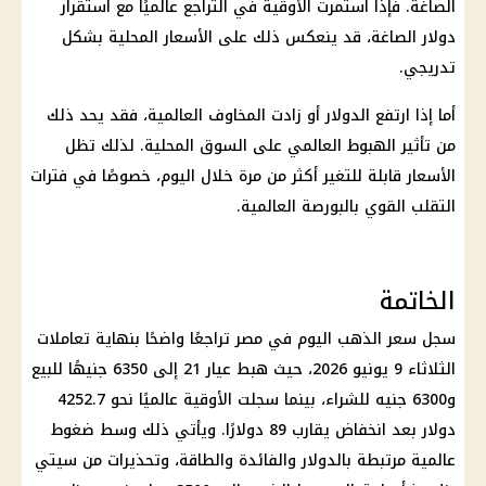
الصاغة. فإذا استمرت الأوقية في التراجع عالميًا مع استقرار
دولار
الصاغة، قد ينعكس ذلك على
الأسعار
المحلية بشكل
تدريجي.
أما إذا ارتفع
الدولار
أو زادت المخاوف العالمية، فقد يحد ذلك
من تأثير الهبوط العالمي على السوق المحلية. لذلك تظل
الأسعار
قابلة للتغير أكثر من مرة خلال اليوم، خصوصًا في فترات
التقلب القوي بالبورصة العالمية.
الخاتمة
سجل
سعر الذهب اليوم في مصر
تراجعًا واضحًا بنهاية تعاملات
الثلاثاء 9 يونيو 2026، حيث هبط
عيار 21
إلى 6350 جنيهًا للبيع
و6300 جنيه للشراء، بينما سجلت الأوقية عالميًا نحو 4252.7
دولار بعد انخفاض يقارب 89 دولارًا. ويأتي ذلك وسط ضغوط
عالمية مرتبطة بالدولار والفائدة والطاقة، وتحذيرات من سيتي