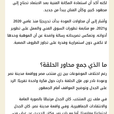
لكنه أكد أن استعادة المكانة الفنية بعد الابتعاد تحتاج إلى
مجهود كبير، وكأن الفنان يبدأ من جديد.
وأشار إلى أن محاولات العودة بدأت تدريجيًا منذ عامي 2020
و2021، مع متابعة تطورات السوق الفني والعمل على تطوير
أدواته. وتعكس تصريحاته رسالة واضحة عن أن الموهبة وحدها
لا تكفي دون استمرارية وقدرة على تجاوز الظروف الصعبة.
ما الذي جمع محاور الحلقة؟
رغم اختلاف الموضوعات بين زي منتخب مصر وواقعة مدينة نصر
وعودة نادر نور، فإن الحلقة دارت حول فكرة واحدة تقريبًا: الرد
على الجدل وتوضيح المواقف أمام الجمهور.
في ملف زي المنتخب، كان الجدل مرتبطًا بالصورة العامة
والانتقادات الجماهيرية. وفي واقعة مدينة نصر، كان الجدل
اجتماعيًا وقانونيًا. أما مع نادر نور، فكان الحديث عن غياب فني