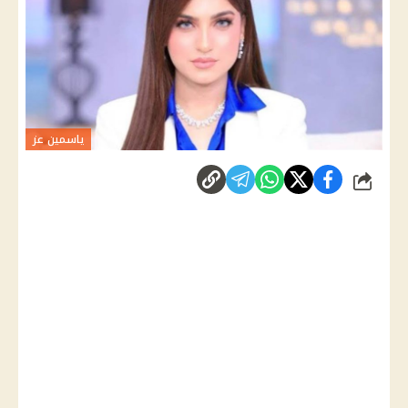
ياسمين عز
شارك