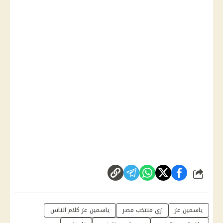
شارك
ياسمين عز
زي منتخب مصر
ياسمين عز كلام الناس