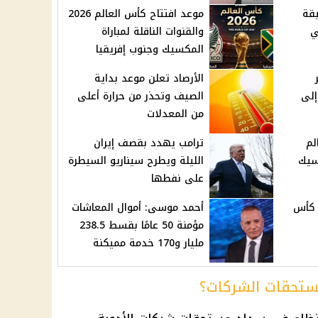
قة
موعد افتتاح كأس العالم 2026
ي
والقنوات الناقلة لمباراة
المكسيك وجنوب إفريقيا
الأرصاد تعلن موعد بداية
إلى
الصيف وتحذر من حرارة أعلى
من المعدلات
لم
ترامب يهدد بقصف إيران
كسيك
الليلة ويطرح سيناريو السيطرة
على نفطها
 كأس
أحمد موسى: أموال المعاشات
مؤمنة 50 عامًا بقسط 238.5
مليار و170 خدمة مميكنة
مستحقات الشركات؟