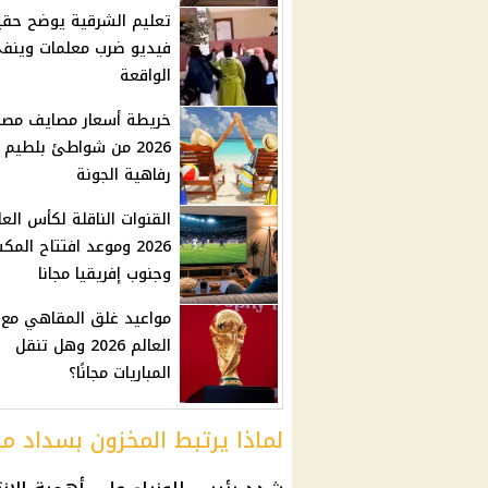
تعليم الشرقية يوضح حقي
فيديو ضرب معلمات وينف
الواقعة
خريطة أسعار مصايف مصر
2026 من شواطئ بلطيم 
رفاهية الجونة
القنوات الناقلة لكأس العا
2026 وموعد افتتاح الم
وجنوب إفريقيا مجانا
مواعيد غلق المقاهي مع
العالم 2026 وهل تنقل
المباريات مجانًا؟
لماذا يرتبط المخزون بسداد 