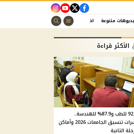
instagram
youtube
twitter
facebook
ديوهات متنوعة
اخبار الفن
منوعات مسيحية
اخبار الرياضة
الأكثر قراءة
92.8% للطب و87.9% للهندسة..
مؤشرات تنسيق الجامعات 2026 وأماكن
حلة الثانية