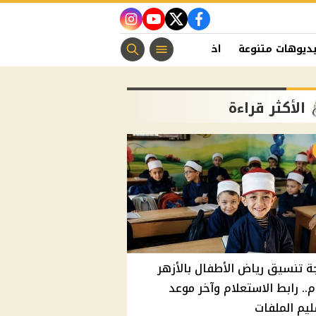
instagram
youtube
twitter
facebook
ديوهات متنوعة
اخبار الفن
منوعات مسيحية
اخبار الرياضة
الأكثر قراءة
ة تنسيق رياض الأطفال بالأزهر
م.. رابط الاستعلام وآخر موعد
يم الملفات