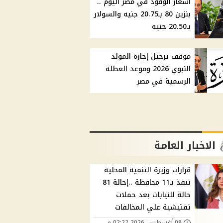
أسعار الوقود في مصر اليوم ..
بنزين 80 بـ20.75 جنيه والسولار
بـ20.50 جنيه
موقف ترحيل إجازة المولد
النبوي 2026 وموعد العطلة
الرسمية في مصر
الاخبار العامة
قرارات وزيرة التنمية المحلية
تنفذ بـ11 محافظة ..إحالة 81
حالة للنيابات بعد حملات
تفتيشية علي المخالفات
08 أغسطس, 2026 02:22 م