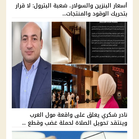
أسعار البنزين والسولار.. شعبة البترول: لا قرار
بتحريك الوقود والمنتجات...
نادر شكري يعلق على واقعة مول العرب
وينتقد تحويل الصلاة لحملة غضب وقطع ...