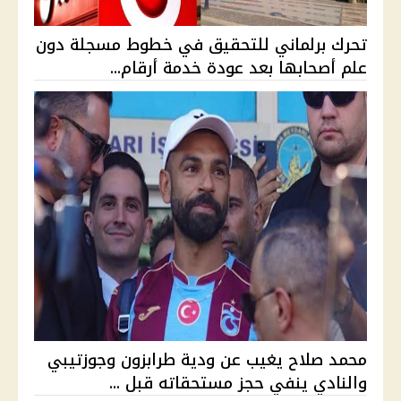
تحرك برلماني للتحقيق في خطوط مسجلة دون
علم أصحابها بعد عودة خدمة أرقام...
محمد صلاح يغيب عن ودية طرابزون وجوزتيبي
والنادي ينفي حجز مستحقاته قبل ...