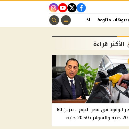
instagram
youtube
twitter
facebook
ديوهات متنوعة
اخبار الفن
منوعات مسيحية
اخبار الرياضة
الأكثر قراءة
أسعار الوقود في مصر اليوم .. بنزين 80