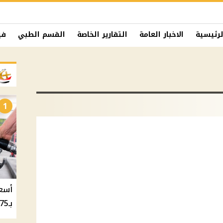
لرئيسية
الاخبار العامة
التقارير الخاصة
القسم الطبي
في
1
بـ20.75 جنيه والسولار بـ20.50 جنيه