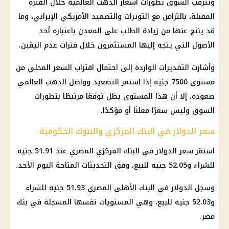
وتترقب السوق تطورات
أسعار الذهب
العالمية خلال الفترة
المقبلة، بالتزامن مع التوترات والتصعيد الأمريكي الإيراني، وما
قد ينتج عنها من زيادة الطلب على المعدن باعتباره أحد
الأصول التي يتجه إليها المستثمرون خلال فترات عدم اليقين.
وأشارت التقديرات الواردة إلى احتمال اقتراب السعر المحلي من
مستوى 7500 جنيه إذا استمر التصعيد وواصل
الذهب العالمي
صعوده، إلا أن هذا المستوى يظل توقعًا مرتبطًا بتطورات
السوق وليس سعرًا معلنًا أو مؤكدًا.
سعر الدولار في البنك المركزي والبنوك الحكومية
استقر
سعر الدولار في البنك المركزي
المصري عند 51.91 جنيه
للشراء و52.05 جنيه للبيع، وفق التحديثات المتاحة اليوم الأحد.
وسجل الدولار في
البنك الأهلي المصري
51.93 جنيه للشراء
و52.03 جنيه للبيع، وهي المستويات نفسها المسجلة في
بنك
مصر
.