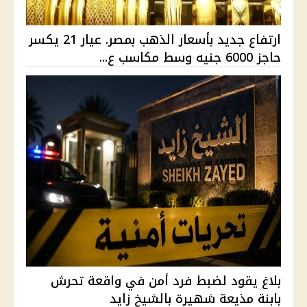
ارتفاع جديد بأسعار الذهب بمصر. عيار 21 يكسر
حاجز 6000 جنيه وسط مكاسب ع...
بلاغ يقود لضبط فرد أمن في واقعة تحرش
بابنة مذيعة شهيرة بالشيخ زايد