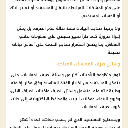
على منع المشكلات المرتبطة بانتقال المستفيد أو تغيير البنك
أو الحساب المستخدم.
ولا يرتبط تحديث البيانات فقط بحالة عدم الصرف، بل يمثل
إجراءً ضروريًا كلما طرأ تغيير حقيقي على معلومات صاحب
المعاش
، بما يضمن استمرار تقديم الخدمة على أساس بيانات
صحيحة.
وسائل صرف المعاشات المتاحة
توفر منظومة التأمينات أكثر من وسيلة لصرف
المعاشات
، حتى
يتمكن المستفيد من اختيار القناة المناسبة وفق مكان إقامته
وطريقة تعامله. وتشمل وسائل الصرف
ماكينات الصراف الآلي
،
وفروع
البنوك
، ومكاتب البريد، والمحافظ الإلكترونية، إلى جانب
كروت
صرف المعاشات
.
ويستطيع المستفيد الذي لم يسحب معاشه لعدة أشهر
استخدام وسيلة الصرف المرتبطة بحسابه للحصول على المبالغ