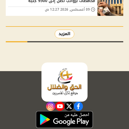
محافظات برواتب تصل إلى 9500 جنيه
09 أغسطس, 2026 12:27 ص
المزيد
instagram
youtube
twitter
facebook