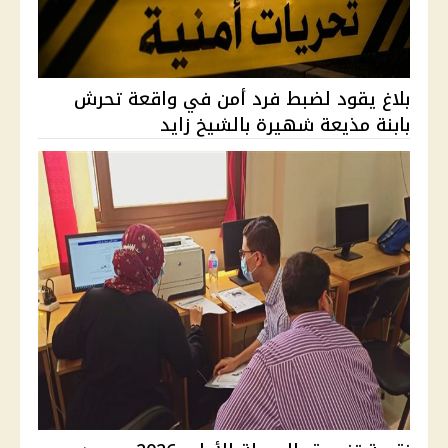
بلاغ يقود لضبط فرد أمن في واقعة تحرش
بابنة مذيعة شهيرة بالشيخ زايد