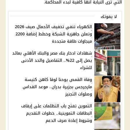
التي ترى النيابة أنها كافية لبدء المحاكمة.
لا يفوتك
الكهرباء تنفي تخفيف الأحمال صيف 2026
وتعلن جاهزية الشبكة وخطط إضافة 2200
ميجاوات طاقة متجددة
شهادات ادخار بنك مصر والبنك الأهلي بعائد
يصل إلى 22%.. التفاصيل والحد الأدنى
للشراء
وفاة القمص يوحنا لوقا كاهن كنيسة
مارجرجس بجزيرة بدران.. موعد القداس
وصلوات التجنيز
التموين تفتح باب التظلمات على إيقاف
البطاقات التموينية.. خطوات التقديم
وشروط إعادة صرف الدعم