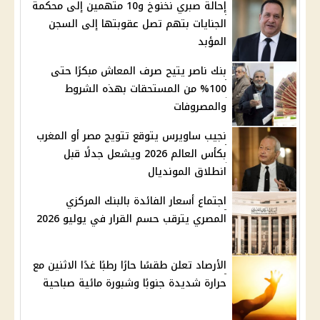
إحالة صبري نخنوخ و10 متهمين إلى محكمة
الجنايات بتهم تصل عقوبتها إلى السجن
المؤبد
بنك ناصر يتيح صرف المعاش مبكرًا حتى
100% من المستحقات بهذه الشروط
والمصروفات
نجيب ساويرس يتوقع تتويج مصر أو المغرب
بكأس العالم 2026 ويشعل جدلًا قبل
انطلاق المونديال
اجتماع أسعار الفائدة بالبنك المركزي
المصري يترقب حسم القرار في يوليو 2026
الأرصاد تعلن طقسًا حارًا رطبًا غدًا الاثنين مع
حرارة شديدة جنوبًا وشبورة مائية صباحية