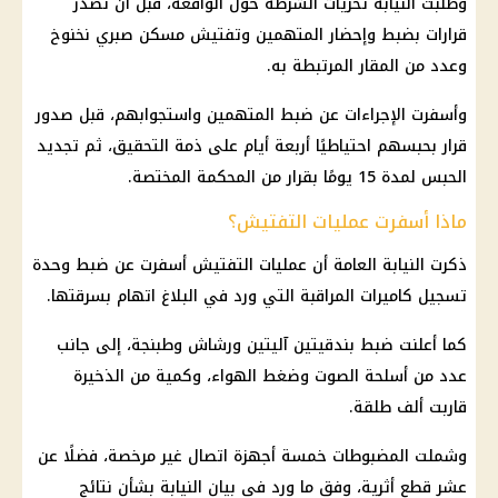
وطلبت النيابة تحريات الشرطة حول الواقعة، قبل أن تصدر
قرارات بضبط وإحضار المتهمين وتفتيش مسكن صبري نخنوخ
وعدد من المقار المرتبطة به.
وأسفرت الإجراءات عن ضبط المتهمين واستجوابهم، قبل صدور
قرار بحبسهم احتياطيًا أربعة أيام على ذمة التحقيق، ثم تجديد
الحبس لمدة 15 يومًا بقرار من المحكمة المختصة.
ماذا أسفرت عمليات التفتيش؟
ذكرت
النيابة العامة
أن عمليات التفتيش أسفرت عن ضبط وحدة
تسجيل كاميرات المراقبة التي ورد في البلاغ اتهام بسرقتها.
كما أعلنت ضبط بندقيتين آليتين ورشاش وطبنجة، إلى جانب
عدد من أسلحة الصوت وضغط الهواء، وكمية من الذخيرة
قاربت ألف طلقة.
وشملت المضبوطات خمسة أجهزة اتصال غير مرخصة، فضلًا عن
عشر قطع أثرية، وفق ما ورد في بيان النيابة بشأن نتائج