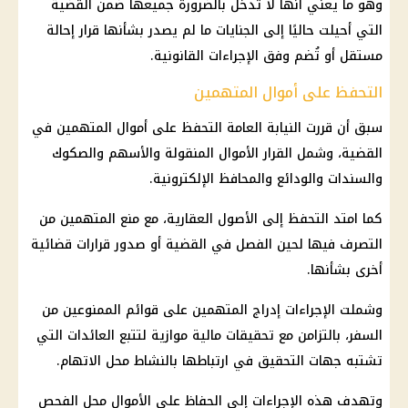
وهو ما يعني أنها لا تدخل بالضرورة جميعها ضمن القضية
التي أحيلت حاليًا إلى الجنايات ما لم يصدر بشأنها قرار إحالة
مستقل أو تُضم وفق
الإجراءات القانونية
.
التحفظ على أموال المتهمين
سبق أن قررت
النيابة العامة
التحفظ على أموال
المتهمين في
القضية، وشمل القرار الأموال المنقولة والأسهم والصكوك
والسندات والودائع والمحافظ الإلكترونية.
كما امتد التحفظ إلى الأصول العقارية، مع منع المتهمين من
التصرف فيها لحين الفصل في القضية أو صدور قرارات قضائية
أخرى بشأنها.
وشملت الإجراءات إدراج المتهمين على قوائم الممنوعين من
السفر، بالتزامن مع
تحقيقات
مالية
موازية لتتبع العائدات التي
تشتبه
جهات التحقيق
في ارتباطها بالنشاط محل الاتهام.
وتهدف هذه الإجراءات إلى الحفاظ على الأموال محل الفحص