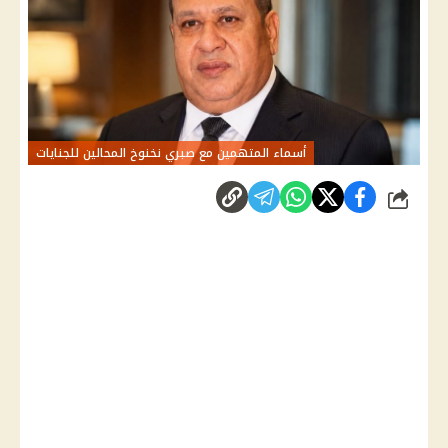
أسماء المتهمين مع صبري نخنوخ المحالين للجنايات
شارك